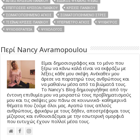
ΑΙΤΊΕΣ ΚΡΊΣΕΩΝ ΠΑΝΙΚΟΎ
ΕΙΔΙΚΌΣ ΨΥΧΙΚΉΣ ΥΓΕΊΑΣ
ΕΠΙΠΤΏΣΕΙΣ ΚΡΊΣΕΩΝ ΠΑΝΙΚΟΎ
ΚΡΊΣΕΙΣ ΠΑΝΙΚΟΎ
ΣΩΜΑΤΟΠΟΙΗΜΈΝΟ ΆΓΧΟΣ
ΣΩΜΑΤΟΠΟΙΗΜΈΝΟ ΣΤΡΕΣ
ΤΊ ΈΙΝΑΙ ΚΡΊΣΕΙΣ ΠΑΝΙΚΟΎ
ΥΠΈΡΜΕΤΡΟ ΆΓΧΟΣ
ΨΥΧΊΑΤΡΟΣ
ΨΥΧΟΘΕΡΑΠΕΊΑ
ΨΥΧΟΛΌΓΟΣ
Περί Nancy Avramopoulou
Είμαι δημοσιογράφος και το μόνο που
ξέρω να κάνω καλά είναι να εκφράζω με
λέξεις κάθε μου σκέψη. Ανέκαθεν μου
άρεσε να παρατηρώ τους ανθρώπους και
να μαθαίνω μέσα από τα βιώματά τους.
Το Νancy’s Βlog δημιουργήθηκε από την
έντονη επιθυμία μου να μοιραστώ τους προβληματισμούς
μου και τις σκέψεις μου πάνω σε κοινωνικά- καθημερινά
θέματα που ζούμε όλοι μας. Αγαπώ τους απλούς
ανθρώπους, φρικάρω με τους δήθεν, αποστρέφομαι τους
μίζερους και ενθουσιάζομαι με την εσωτερική ομορφιά
που ευτυχώς έχουν πολλοί μέσα τους.