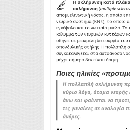
Η
σκλήρυνση κατά πλάκα
σκλήρυνση
(
multiple scleros
απομυελινωτική νόσος, η οποία επη
νευρικό σύστημα (ΚΝΣ), το οποίο 
εγκέφαλο και το νωτιαίο μυελό. Το
κάλυμμα των νευρικών κυττάρων κα
οδηγεί σε μειωμένη λειτουργία του
σπονδυλικής στήλης Η πολλαπλή 
συγκαταλέγεται στα αυτοάνοσα νο
μέχρι σήμερα δεν είναι ιάσιμη
Ποιες ηλικίες «προτιμ
Η πολλαπλή σκλήρυνση πρ
κύριο λόγο, άτομα νεαρής 
άνω και φαίνεται να προτ
τις γυναίκες
σε αναλογία π
άνδρες.