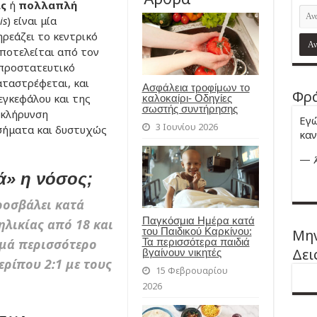
ς
ή
πολλαπλή
is
) είναι μία
ρεάζει το κεντρικό
αποτελείται από τον
 προστατευτικό
ταστρέφεται, και
Ασφάλεια τροφίμων το
Φρά
 εγκεφάλου και της
καλοκαίρι- Οδηγίες
σωστής συντήρησης
σκλήρυνση
Εγώ
3 Ιουνίου 2026
σήματα και δυστυχώς
καν
—
ά» η νόσος;
οσβάλει κατά
Παγκόσμια Ημέρα κατά
ηλικίας από 18 και
του Παιδικού Καρκίνου:
Μην
Τα περισσότερα παιδιά
ιμά περισσότερο
Δει
βγαίνουν νικητές
ερίπου 2:1 με τους
15 Φεβρουαρίου
2026