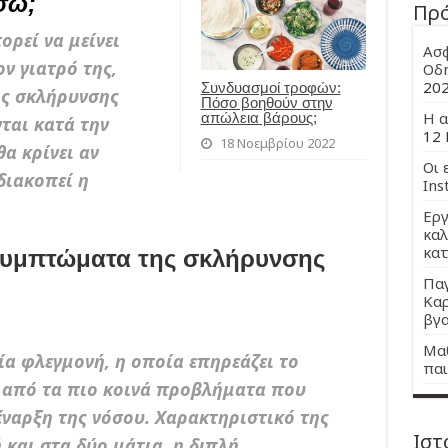
σω;
Πρ
ορεί να μείνει
Ασφ
ον γιατρό της,
Οδη
20
Συνδυασμοί τροφών:
ς σκλήρυνσης
Πόσο βοηθούν στην
Η α
απώλεια βάρους;
ται κατά την
12 
18 Νοεμβρίου 2022
θα κρίνει αν
Οι 
διακοπεί η
Ins
Εργ
καλ
κατ
 συμπτώματα της σκλήρυνσης
Παγ
Καρ
βγα
Μαθ
μία φλεγμονή, η οποία επηρεάζει το
παι
α από τα πιο κοινά προβλήματα που
έναρξη της νόσου. Χαρακτηριστικό της
Ιστ
 και στα δύο μάτια, η διπλή