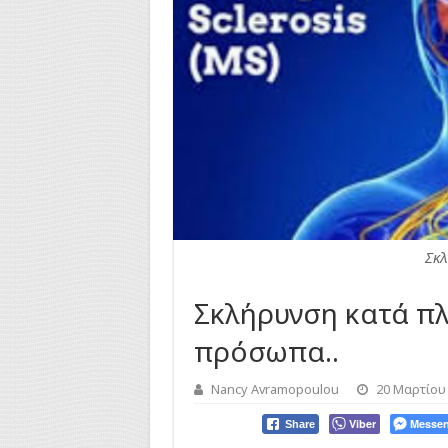
Σκλ
Σκλήρυνση κατά πλ
πρόσωπα..
Nancy Avramopoulou
20 Μαρτίου
Viber
Messen
Share