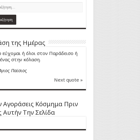
ση της Ημέρας
 εύχομαι ή όλοι στον Παράδεισο ή
ένας στην κόλαση.
Άγιος Παϊσιος
Next quote »
 Αγοράσεις Κόσμημα Πριν
ς Αυτήν Την Σελίδα