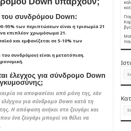
δρόμου Down υπάρχουν;
καλ
κατ
ι του συνδρόμου Down:
Παγ
Καρ
0-95% των περιπτώσεων είναι η τρισωμία 21
βγα
ένα επιπλέον χρωμόσωμα 21.
Μαθ
σαϊκό και εμφανίζεται σε 5-10% των
παι
 του συνδρόμου) είναι η μετατόπιση.
ηρονομική.
Ιστ
Ιστ
εται έλεγχος για σύνδρομο Down
 εγκυμοσύνης;
υκαιρία να αποφασίσει από μόνη της, εάν
Kατ
 ελέγχου για σύνδρομο Down κατά τη
Kατ
της. Η απόφαση ανήκει στο ζευγάρι και
ου ένα ζευγάρι μπορεί να θέλει να
.