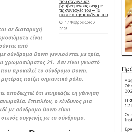
που σαγήνευσε
βραβευμένους σεφ με
τις συνταγές του – Τα
μυστικά της κουζίνας του
17 Φεβρουαρίου
αι σε διαταραχή
2025
ωμοσώματα είναι
ούνται από
 με σύνδρομο Down γεννιούνται με τρία,
του χρωμοσώματος 21. Δεν είναι γνωστό
Πρ
ία που προκαλεί το σύνδρομο Down.
 μητέρας παίζει σημαντικό ρόλο.
Ασφ
Οδη
20
ει αποδειχτεί ότι επηρεάζει τη γέννηση
Η α
νωμαλία. Επιπλέον, ο κίνδυνος μια
12 
αιδί με σύνδρομο Down είναι
Οι 
 στενός συγγενής με το σύνδρομο.
Ins
Εργ