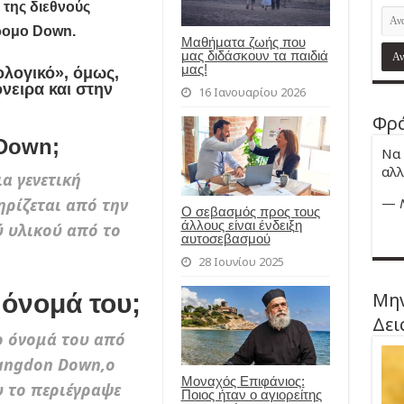
της διεθνούς
δρομο Down.
Μαθήματα ζωής που
μας διδάσκουν τα παιδιά
μας!
λογικό», όμως,
όνειρα και στην
16 Ιανουαρίου 2026
Φρά
 Down;
Να 
αλλ
α γενετική
—
ρίζεται από την
Ο σεβασμός προς τους
άλλους είναι ένδειξη
ύ υλικού από το
αυτοσεβασμού
28 Ιουνίου 2025
Μην
όνομά του;
Δει
ο όνομά του από
Langdon Down,ο
Μοναχός Επιφάνιος:
 το περιέγραψε
Ποιος ήταν ο αγιορείτης