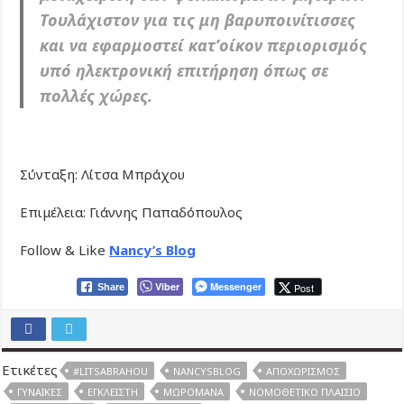
Τουλάχιστον για τις μη βαρυποινίτισσες
και να εφαρμοστεί κατ’οίκον περιορισμός
υπό ηλεκτρονική επιτήρηση όπως σε
πολλές χώρες.
Σύνταξη: Λίτσα Μπράχου
Επιμέλεια: Γιάννης Παπαδόπουλος
Follow & Like
Nancy’s Blog
Viber
Messenger
Post
Share
Ετικέτες
#LITSABRAHOU
NANCYSBLOG
ΑΠΟΧΩΡΙΣΜΌΣ
ΓΥΝΑΊΚΕΣ
ΈΓΚΛΕΙΣΤΗ
ΜΩΡΟΜΆΝΑ
ΝΟΜΟΘΕΤΙΚΌ ΠΛΑΊΣΙΟ