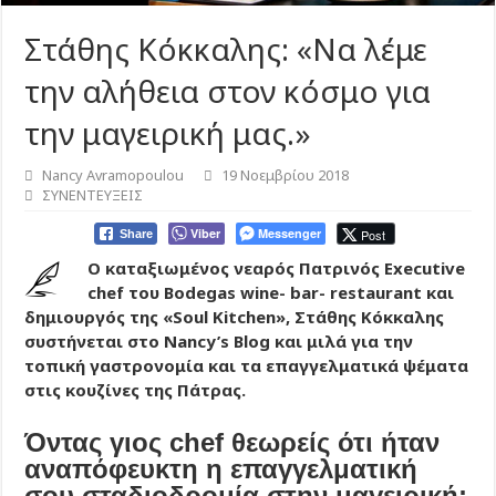
Στάθης Κόκκαλης: «Να λέμε
την αλήθεια στον κόσμο για
την μαγειρική μας.»
Nancy Avramopoulou
19 Νοεμβρίου 2018
ΣΥΝΕΝΤΕΥΞΕΙΣ
Viber
Messenger
Post
Share
Ο καταξιωμένος νεαρός Πατρινός Executive
chef του Bodegas wine- bar- restaurant και
δημιουργός της «Soul Kitchen», Στάθης Κόκκαλης
συστήνεται στο Nancy’s Blog και μιλά για την
τοπική γαστρονομία και τα επαγγελματικά ψέματα
στις κουζίνες της Πάτρας.
Όντας γιος chef θεωρείς ότι ήταν
αναπόφευκτη η επαγγελματική
σου σταδιοδρομία στην μαγειρική;