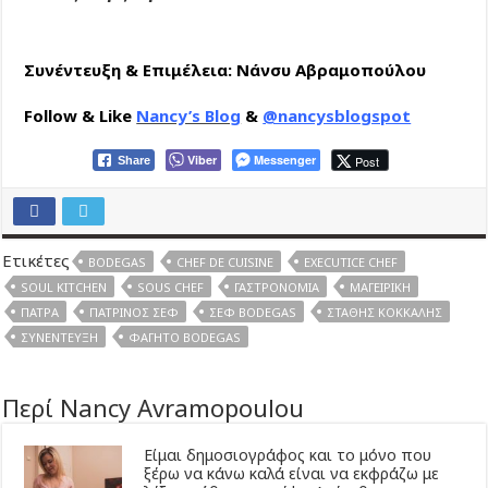
Συνέντευξη & Επιμέλεια: Νάνσυ Αβραμοπούλου
Follow & Like
Nancy’s Blog
&
@nancysblogspot
Viber
Messenger
Post
Share
Ετικέτες
BODEGAS
CHEF DE CUISINE
EXECUTICE CHEF
SOUL KITCHEN
SOUS CHEF
ΓΑΣΤΡΟΝΟΜΊΑ
ΜΑΓΕΙΡΙΚΉ
ΠΆΤΡΑ
ΠΑΤΡΙΝΌΣ ΣΕΦ
ΣΕΦ BODEGAS
ΣΤΆΘΗΣ ΚΌΚΚΑΛΗΣ
ΣΥΝΈΝΤΕΥΞΗ
ΦΑΓΗΤΌ BODEGAS
Περί Nancy Avramopoulou
Είμαι δημοσιογράφος και το μόνο που
ξέρω να κάνω καλά είναι να εκφράζω με