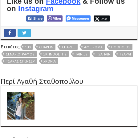
Like us on
Facebook
& Follow us
on
Instagram
Viber
Messenger
Post
Share
Ετικέτες
130
CHAPLIN
CHARLIE
ΑΦΙΈΡΩΜΑ
ΗΘΟΠΟΙΌΣ
ΣΕΝΑΡΙΟΓΡΆΦΟΣ
ΣΚΗΝΟΘΈΤΗΣ
ΤΑΙΝΊΕΣ
ΤΣΆΠΛΙΝ
ΤΣΆΡΛΙ
ΤΣΑΡΛΣ ΣΠΈΝΣΕΡ
ΧΡΌΝΙΑ
Περί Αγαθή Σταθοπούλου