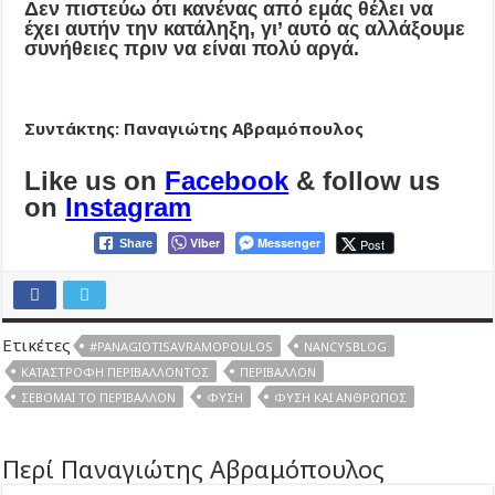
Δεν πιστεύω ότι κανένας από εμάς θέλει να
έχει αυτήν την κατάληξη, γι’ αυτό ας αλλάξουμε
συνήθειες πριν να είναι πολύ αργά.
Συντάκτης: Παναγιώτης Αβραμόπουλος
Like us on
Facebook
& follow us
on
Instagram
Viber
Messenger
Post
Share
Ετικέτες
#PANAGIOTISAVRAMOPOULOS
NANCYSBLOG
ΚΑΤΑΣΤΡΟΦΉ ΠΕΡΙΒΆΛΛΟΝΤΟΣ
ΠΕΡΙΒΆΛΛΟΝ
ΣΈΒΟΜΑΙ ΤΟ ΠΕΡΙΒΆΛΛΟΝ
ΦΎΣΗ
ΦΎΣΗ ΚΑΙ ΆΝΘΡΩΠΟΣ
Περί Παναγιώτης Αβραμόπουλος