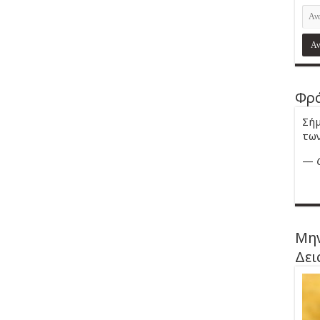
Φρά
Σήμ
των
—
Μην
Δει