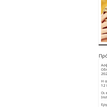
Πρ
Ασφ
Οδη
20
Η α
12 
Οι 
Ins
Εργ