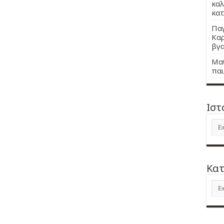
καλ
κατ
Παγ
Καρ
βγα
Μαθ
παι
Ιστ
Ιστ
Kατ
Kατ