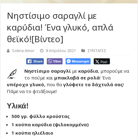
Νηστίσιμο σαραγλί με
καρύδια! Ένα γλυκό, απλά
θεϊκό![Βίντεο]
Sotiria Amor
8 Απριλίου 2021
ΣΥΝΤΑΓΕΣ
Viber
Messenger
Post
Share
Νηστίσιμο σαραγλί
με
καρύδια
, μπορούμε να
το πούμε και
μπακλαβά σε ρολά
! Ένα
υπέροχο γλυκό,
που θα
γλύφετε τα δάχτυλά σας
!
Πάμε να το φτιάξουμε!
Υλικά!
500 γρ. φύλλο κρούστας
1 κούπα καρύδια (ψιλοκομμένα)
1 κούπα ηλιέλαιο