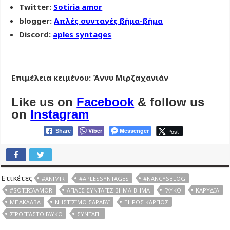
Twitter:
Sotiria amor
blogger:
Απλές συνταγές βήμα-βήμα
Discord:
aples syntages
Επιμέλεια κειμένου: Άννυ Μιρζαχανιάν
Like us on
Facebook
& follow us
on
Instagram
Viber
Messenger
Post
Share
Ετικέτες
#ANIMIR
#APLESSYNTAGES
#NANCYSBLOG
#SOTIRIAAMOR
ΑΠΛΈΣ ΣΥΝΤΑΓΈΣ ΒΉΜΑ-ΒΉΜΑ
ΓΛΥΚΌ
ΚΑΡΎΔΙΑ
ΜΠΑΚΛΑΒΆ
ΝΗΣΤΊΣΙΜΟ ΣΑΡΑΓΛΊ
ΞΗΡΌΣ ΚΑΡΠΌΣ
ΣΙΡΟΠΙΑΣΤΌ ΓΛΥΚΌ
ΣΥΝΤΑΓΉ