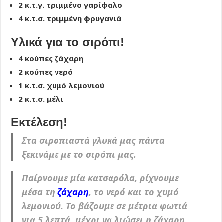
2 κ.τ.γ. τριμμένο γαρίφαλο
4 κ.τ.σ. τριμμένη φρυγανιά
Υλικά για το σιρόπι!
4 κούπες ζάχαρη
2 κούπες νερό
1 κ.τ.σ. χυμό λεμονιού
2 κ.τ.σ. μέλι
Εκτέλεση!
Στα σιροπιαστά γλυκά μας πάντα
ξεκινάμε με το σιρόπι μας.
Παίρνουμε μία κατσαρόλα, ρίχνουμε
μέσα τη
ζάχαρη
, το νερό και το χυμό
λεμονιού. Το βάζουμε σε μέτρια φωτιά
για 5 λεπτά, μέχρι να λιώσει η ζάχαρη.