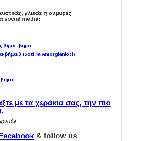
ευστικές, γλυκές ή αλμυρές
α social media:
ς βήμα- βήμα
-βήμα.β (Sotiria Amorgianioti)
-βήμα
άξτε με τα χεράκια σας, την πιο
.
αχανιάν
Facebook
& follow us