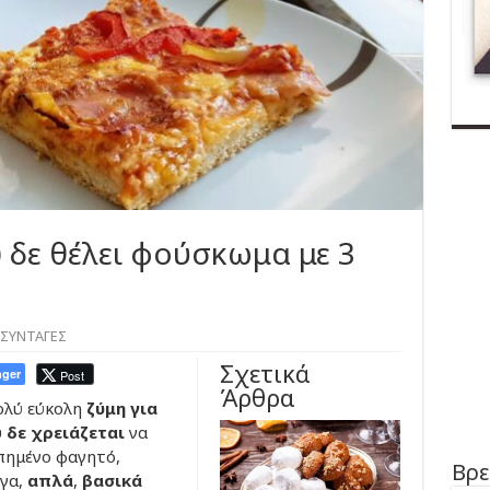
 δε θέλει φούσκωμα με 3
ΣΥΝΤΑΓΕΣ
Σχετικά
ger
Post
Άρθρα
ολύ εύκολη
ζύμη για
υ
δε χρειάζεται
να
πημένο φαγητό,
Βρε
ίγα,
απλά
,
βασικά