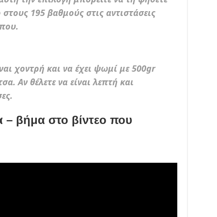
στους 195 βαθμούς στις αντιστάσεις
ίπου.
ναι χοντρή και να έχει ψωμί με 500gr
σα. Αν θέλετε να είναι λεπτή και
ες.
α – βήμα στο βίντεο που