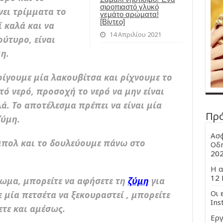
σιροπιαστό γλυκό
νει τρίμματα το
γεμάτο αρώματα!
[Βίντεο]
ί καλά και να
14 Απριλίου 2021
ούτυρο, είναι
η.
οίγουμε μία λακουβίτσα και ρίχνουμε το
στό νερό, προσοχή το νερό να μην είναι
. Το αποτέλεσμα πρέπει να είναι μία
Πρ
ζύμη.
Ασφ
μπολ και το δουλεύουμε πάνω στο
Οδη
20
Η α
12 
μωμα, μπορείτε να αφήσετε τη
ζύμη
για
Οι 
 μία πετσέτα να ξεκουραστεί , μπορείτε
Ins
τε και αμέσως.
Εργ