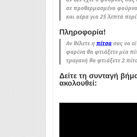
σε προθερμασμένο φούρνο 
και αέρα για 25 λεπτά περ
Πληροφορία!
Αν θέλετε η
πίτσα
σας να εί
φαρίνα θα φτιάξετε μία πίτ
τραγανή θα φτιάξετε 2 πίτσ
Δείτε τη συνταγή βήμ
ακολουθεί: