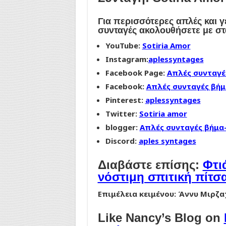
Για περισσότερες απλές και γ
συνταγές
ακολουθήσετε με στ
YouTube:
Sotiria Amor
Instagram:
aplessyntages
Facebook Page:
Απλές συνταγέ
Facebook:
Απλές συνταγές βήμα
Pinterest:
aplessyntages
Twitter:
Sotiria amor
blogger:
Απλές συνταγές βήμα
Discord:
aples syntages
Διαβάστε επίσης:
Φτι
νόστιμη σπιτική πίτσα
Επιμέλεια κειμένου: Άννυ Μιρζ
Like Nancy’s Blog on