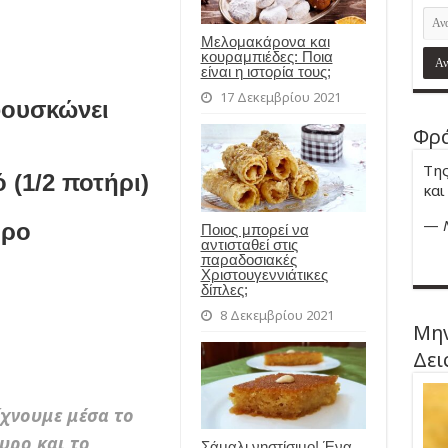
Μελομακάρονα και
κουραμπιέδες: Ποια
είναι η ιστορία τους;
17 Δεκεμβρίου 2021
φουσκώνει
Φρά
Της
 (1/2 ποτήρι)
και
—
υρο
Ποιος μπορεί να
αντισταθεί στις
παραδοσιακές
Χριστουγεννιάτικες
δίπλες;
8 Δεκεμβρίου 2021
Μην
Δει
ίχνουμε μέσα το
υρο και το
Σάμαλι νηστίσιμο! Ένα