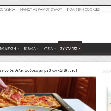
ΚΟΙΝΩΝΙΑ
ΝΑΝΣΥ ΑΒΡΑΜΟΠΟΥΛΟΥ
ΠΟΛΙΤΙΚΗ COOKIES
ΠΑΙΔΕΥΣΗ
ΒΙΒΛΙΑ
ΥΓΕΙΑ
ΣΥΝΤΑΓΕΣ
 που δε θέλει φούσκωμα με 3 υλικά![Βίντεο]