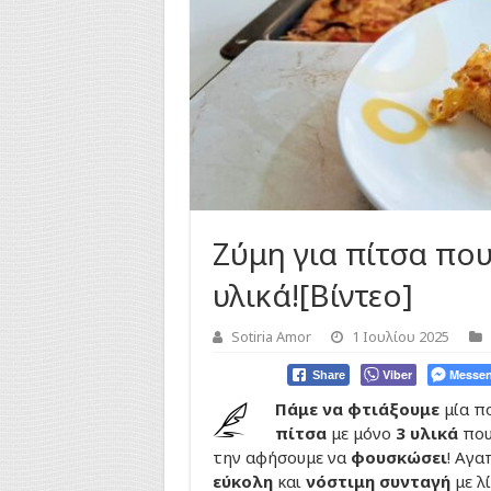
Ζύμη για πίτσα που
υλικά![Βίντεο]
Sotiria Amor
1 Ιουλίου 2025
Viber
Messen
Share
Πάμε να φτιάξουμε
μία π
πίτσα
με μόνο
3 υλικά
πο
την αφήσουμε να
φουσκώσει
! Αγα
εύκολη
και
νόστιμη συνταγή
με λ