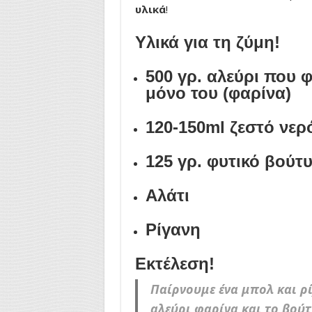
υλικά
!
Υλικά για τη ζύμη!
500 γρ. αλεύρι που 
μόνο του (φαρίνα)
120-150ml ζεστό νερό
125 γρ. φυτικό βούτ
Αλάτι
Ρίγανη
Εκτέλεση!
Παίρνουμε ένα μπολ και ρ
αλεύρι φαρίνα και το βούτ