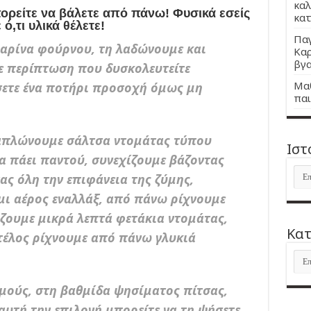
καλ
ορείτε να βάλετε από πάνω! Φυσικά εσείς
κατ
ό,τι υλικά θέλετε!
Παγ
αρίνα φούρνου, τη λαδώνουμε και
Καρ
βγα
σε περίπτωση που δυσκολευτείτε
Μαθ
σετε ένα ποτήρι προσοχή όμως μη
παι
 απλώνουμε σάλτσα ντομάτας τύπου
Ιστ
 πάει παντού, συνεχίζουμε βάζοντας
Ιστ
ς όλη την επιφάνεια της ζύμης,
μι αέρος εναλλάξ, από πάνω ρίχνουμε
βάζουμε μικρά λεπτά φετάκια ντομάτας,
Kατ
τέλος ρίχνουμε από πάνω γλυκιά
Kατ
μούς, στη βαθμίδα ψησίματος πίτσας,
 αυτή την επιλογή μπορείτε να τη ψήσετε