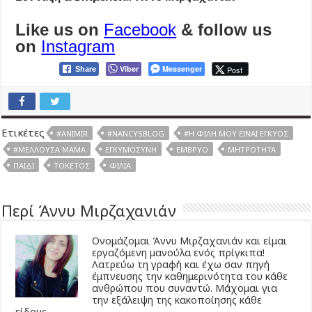
Like us on
Facebook
& follow us
on
Instagram
Viber
Messenger
Post
Share
Ετικέτες
#ANIMIR
#NANCYSBLOG
#Η ΦΊΛΗ ΜΟΥ ΕΊΝΑΙ ΈΓΚΥΟΣ
#ΜΈΛΛΟΥΣΑ ΜΑΜΆ
ΕΓΚΥΜΟΣΎΝΗ
ΈΜΒΡΥΟ
ΜΗΤΡΌΤΗΤΑ
ΠΑΙΔΊ
ΤΟΚΕΤΌΣ
ΦΙΛΊΑ
Περί Άννυ Μιρζαχανιάν
Ονομάζομαι Άννυ Μιρζαχανιάν και είμαι
εργαζόμενη μανούλα ενός πρίγκιπα!
Λατρεύω τη γραφή και έχω σαν πηγή
έμπνευσης την καθημερινότητα του κάθε
ανθρώπου που συναντώ. Μάχομαι για
την εξάλειψη της κακοποίησης κάθε
είδους.