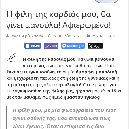
Η φίλη της καρδιάς μου, θα
γίνει μανούλα! Αφιερωμένο!
Άννυ Μιρζαχανιάν
8 Απριλίου 2021
ΜΑΜΑ-ΠΑΙΔΙ
Viber
Messenger
Post
Share
Η φίλη
της
καρδιάς μου,
θα γίνει
μανούλα,
για εμένα,
είναι σαν
να
έμαθα πως εγώ είμαι
έγκυος! Η εγκυμοσύνη
, είναι μία
όμορφη,
μοναδική
και
ξεχωριστή
περίοδος στη
ζωή
της
γυναίκας
και η
μητρότητα,
η μεγαλύτερη
ευλογία!
Όταν μιλάμε για
την
εγκυμοσύνη
της
φίλης
μας, η
χαρά
μας είναι
ίδια
με όταν
μάθαμε,
πως εμείς
ήμασταν έγκυος
!
Η φίλη μου, με μία φωτογραφία του τεστ
εγκυμοσύνης της, μου ανακοίνωσε πως
είναι έγκυος. Όταν αντίκρισα τις δύο