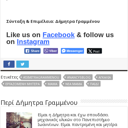
Σύνταξη & Επιμέλεια: Δήμητρα Γραμμένου
Like us on
Facebook
& follow us
on
Instagram
Viber
Messenger
Post
Share
Ετικέτες
#DIMITRAGRAMMENOU
#NANCYSBLOG
ΑΓΚΑΛΙΆ
ΕΡΓΑΖΌΜΕΝΗ ΜΗΤΈΡΑ
ΜΑΜΆ
ΝΈΑ ΜΑΜΆ
ΠΑΙΔΊ
Περί Δήμητρα Γραμμένου
Είμαι η Δήμητρα και έχω σπουδάσει
μηχανικός υλικών στο Πανεπιστήμιο
Ιωαννίνων. Είμαι παντρεμένη και μητέρα