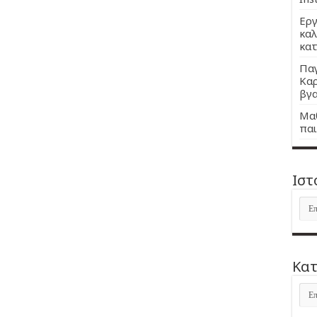
Εργ
καλ
κατ
Παγ
Καρ
βγα
Μαθ
παι
Ιστ
Ιστ
Kατ
Kατ