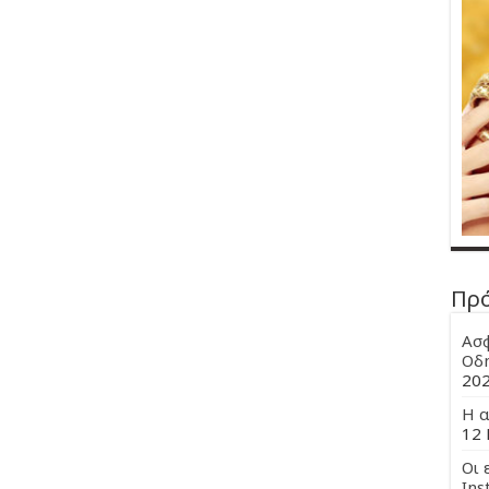
Πρ
Ασφ
Οδη
20
Η α
12 
Οι 
Ins