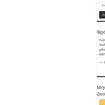
Φρά
Για
πολ
μόν
κάπ
—
Μην
Δει