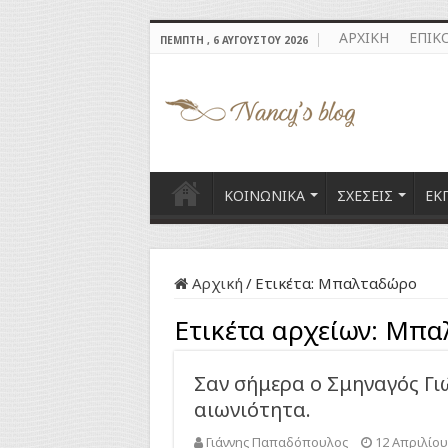
ΑΡΧΙΚΗ
ΕΠΙΚ
ΠΈΜΠΤΗ , 6 ΑΥΓΟΎΣΤΟΥ 2026
ΚΟΙΝΩΝΙΚΑ
ΣΧΕΣΕΙΣ
ΕΚ
Αρχική
/
Ετικέτα:
Μπαλταδώρο
Ετικέτα αρχείων:
Μπα
Σαν σήμερα ο Σμηναγός Γ
αιωνιότητα.
Γιάννης Παπαδόπουλος
12 Απριλίου