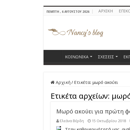
ΑΡΧΙΚΗ
ΕΠΙΚ
ΠΈΜΠΤΗ , 6 ΑΥΓΟΎΣΤΟΥ 2026
ΚΟΙΝΩΝΙΚΑ
ΣΧΕΣΕΙΣ
ΕΚ
Αρχική
/
Ετικέτα:
μωρό ακούει
Ετικέτα αρχείων:
μωρό
Μωρό ακούει για πρώτη φο
Ελεάνα Βέρδη
15 Οκτωβρίου 2018
Στην καθημερινότητά μας, αισ