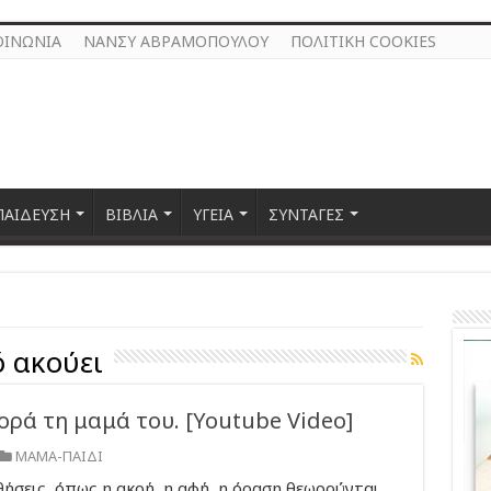
ΟΙΝΩΝΙΑ
ΝΑΝΣΥ ΑΒΡΑΜΟΠΟΥΛΟΥ
ΠΟΛΙΤΙΚΗ COOKIES
ΠΑΙΔΕΥΣΗ
ΒΙΒΛΙΑ
ΥΓΕΙΑ
ΣΥΝΤΑΓΕΣ
 ακούει
ρά τη μαμά του. [Youtube Video]
ΜΑΜΑ-ΠΑΙΔΙ
θήσεις όπως η ακοή, η αφή, η όραση θεωρούνται