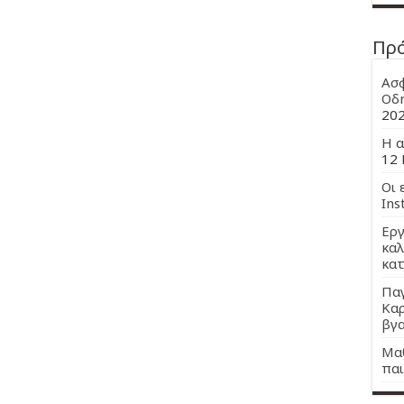
Πρ
Ασφ
Οδη
20
Η α
12 
Οι 
Ins
Εργ
καλ
κατ
Παγ
Καρ
βγα
Μαθ
παι