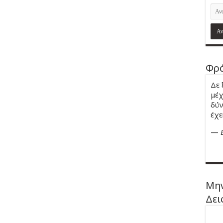
Φρά
Δε 
μέχ
δύν
έχε
—
Μην
Δει