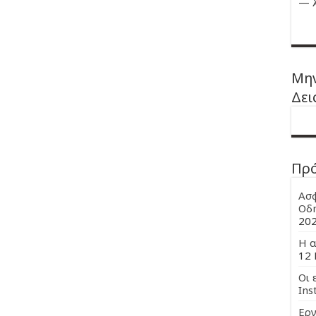
—
Μην
Δει
Πρ
Ασφ
Οδη
20
Η α
12 
Οι 
Ins
Εργ