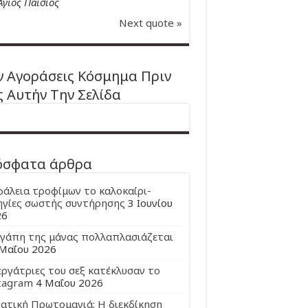
Άγιος Παϊσιος
Next quote »
 Αγοράσεις Κόσμημα Πριν
ς Αυτήν Την Σελίδα
όσφατα άρθρα
άλεια τροφίμων το καλοκαίρι-
γίες σωστής συντήρησης
3 Ιουνίου
26
γάπη της μάνας πολλαπλασιάζεται
Μαΐου 2026
εργάτριες του σεξ κατέκλυσαν το
tagram
4 Μαΐου 2026
ατική Πρωτομαγιά: Η διεκδίκηση