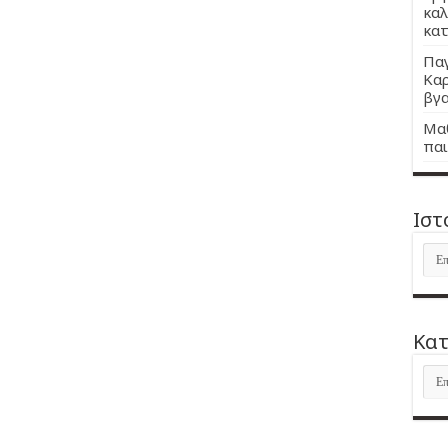
καλ
κατ
Παγ
Καρ
βγα
Μαθ
παι
Ιστ
Ιστ
Kατ
Kατ