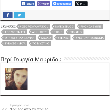
Viber
Messenger
Post
Share
Ετικέτες
#GEORGIAMAVRIDOU
NANCYSBLOG
RHONDA BYRNE
ΑΠΟΦΘΈΓΜΑΤΑ
ΑΡΝΗΤΙΚΈΣ
ΒΙΒΛΊΟ
ΕΠΊΚΑΙΡΟ
ΘΡΗΣΚΕΥΤΙΚΆ ΕΔΆΦΙΑ
ΜΥΑΛΌ
ΣΚΈΨΕΙΣ
ΣΎΓΧΡΟΝΗ ΚΟΙΝΩΝΊΑ
ΣΥΝΑΙΣΘΉΜΑΤΑ
ΤΟ ΜΥΣΤΙΚΌ
Περί Γεωργία Μαυρίδου
Προηγούμενο
Έρωτας από το πρώτο