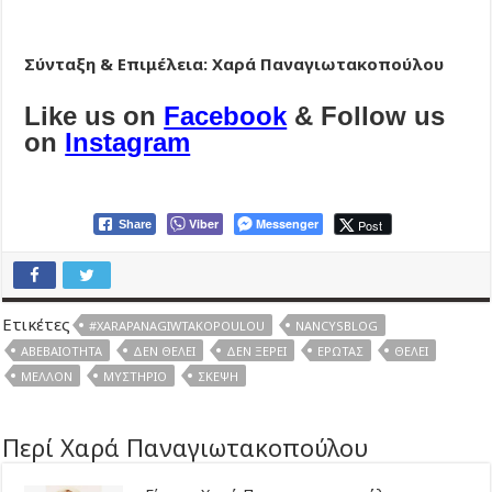
Σύνταξη & Επιμέλεια: Χαρά Παναγιωτακοπούλου
Like us on
Facebook
& Follow us
on
Instagram
Viber
Messenger
Post
Share
Ετικέτες
#XARAPANAGIWTAKOPOULOU
NANCYSBLOG
ΑΒΕΒΑΙΌΤΗΤΑ
ΔΕΝ ΘΈΛΕΙ
ΔΕΝ ΞΈΡΕΙ
ΈΡΩΤΑΣ
ΘΈΛΕΙ
ΜΈΛΛΟΝ
ΜΥΣΤΉΡΙΟ
ΣΚΈΨΗ
Περί Χαρά Παναγιωτακοπούλου