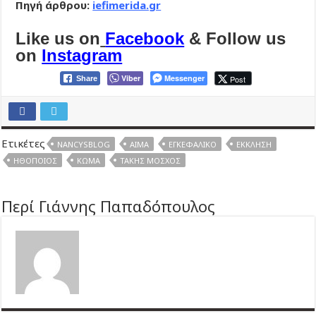
Πηγή άρθρου:
iefimerida.gr
Like us on
Facebook
& Follow us
on
Instagram
Viber
Messenger
Post
Share
Ετικέτες
NANCYSBLOG
ΑΊΜΑ
ΕΓΚΕΦΑΛΙΚΌ
ΈΚΚΛΗΣΗ
ΗΘΟΠΟΙΌΣ
ΚΏΜΑ
ΤΆΚΗΣ ΜΌΣΧΟΣ
Περί Γιάννης Παπαδόπουλος