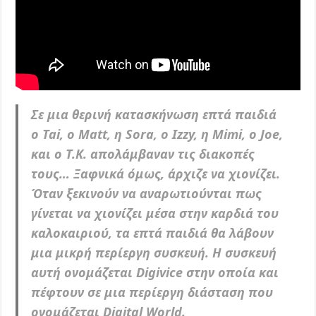
Σε μια θερινή κατασκήνωση επτά παιδιά
ο Tai, ο Μatt, η Sora, ο Izzy, η Μimi, ο Joe,
και ο T.K. απολάμβαναν τις διακοπές
τους… Ξαφνικά όμως, άρχιζε να χιονίζει.
Όταν ξεκινούν να αναρωτιούνται πως
γίνεται να χιονίζει μέσα στην καρδιά του
καλοκαιριού, τα επτά παιδιά θα λάβουν
μια μικρή περίεργη συσκευή. Η συσκευή
αυτή ονομάζεται Digivice στην οποία και
πέφτουν σε μια περίεργη διάσταση που
ονομάζεται Digital World.