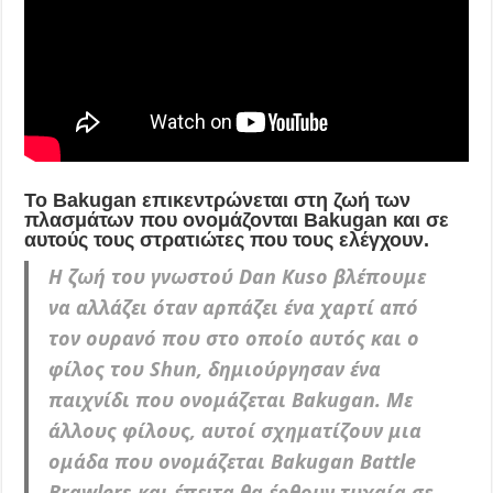
Το Bakugan επικεντρώνεται στη ζωή των
πλασμάτων που ονομάζονται Bakugan και σε
αυτούς τους στρατιώτες που τους ελέγχουν.
Η ζωή του γνωστού Dan Kuso βλέπουμε
να αλλάζει όταν αρπάζει ένα χαρτί από
τον ουρανό που στο οποίο αυτός και ο
φίλος του Shun, δημιούργησαν ένα
παιχνίδι που ονομάζεται Bakugan. Με
άλλους φίλους, αυτοί σχηματίζουν μια
ομάδα που ονομάζεται Bakugan Battle
Brawlers και έπειτα θα έρθουν τυχαία σε