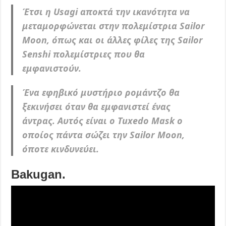
Έτσι η Usagi αποκτά την ικανότητα να
μεταμορφώνεται στην πολεμίστρια Sailor
Moon, όπως και οι άλλες φίλες της Sailor
Senshi πολεμίστριες που θα
εμφανιστούν.
Ένα εφηβικό μυστήριο ρομάντζο θα
ξεκινήσει όταν θα εμφανιστεί ένας
άντρας. Αυτός είναι ο Tuxedo Mask ο
οποίος πάντα σώζει την Sailor Moon,
όποτε κινδυνεύει.
Βakugan.