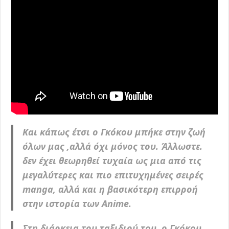
Και κάπως έτσι ο Γκόκου μπήκε στην ζωή
όλων μας ,αλλά όχι μόνος του. Άλλωστε.
δεν έχει θεωρηθεί τυχαία ως μια από τις
μεγαλύτερες και πιο επιτυχημένες σειρές
manga, αλλά και η βασικότερη επιρροή
στην ιστορία των Anime.
Στη διάρκεια του ταξιδιού του, ο Γκόκου