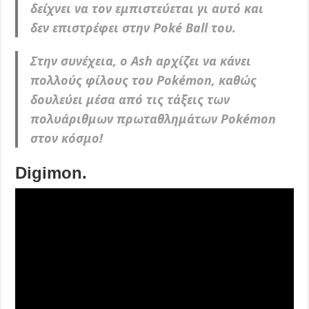
δείχνει να τον εμπιστεύεται γι αυτό και
δεν επιστρέφει στην Poké Ball του.
Στην συνέχεια, ο Ash αρχίζει να κάνει
πολλούς φίλους του Pokémon, καθώς
δουλεύει μέσα από τις τάξεις των
πολυάριθμων πρωταθλημάτων Pokémon
στον κόσμο!
Digimon.