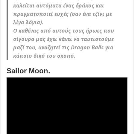
καλείται αυτόματα ένας δράκος και
πραγματοποιεί ευχές (σαν ένα τζίνι με
λίγα λόγια).
Ο καθένας από αυτούς τους ήρωες που
σίγουρα μας έχει κάνει να ταυτιστούμε
μαζί του, αναζητεί τις Dragon Balls για
κάποιο δικό του σκοπό.
Sailor Moon.