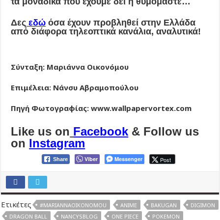
τα μοναδικά που έχουμε δει ή θυμόμαστε…
Δες
εδώ
όσα έχουν προβληθεί στην Ελλάδα
από διάφορα τηλεοπτικά κανάλια, αναλυτικά!
Σύνταξη: Μαριάννα Οικονόμου
Επιμέλεια: Νάνσυ Αβραμοπούλου
Πηγή Φωτογραφίας: www.wallpapervortex.com
Like us on
Facebook
& Follow us
on
Instagram
Viber
Messenger
Post
Share
Ετικέτες
#MARIANNAOIKONOMOU
ANIME
BAKUGAN
DIGIMON
DRAGON BALL
NANCYSBLOG
ONE PIECE
POKEMON