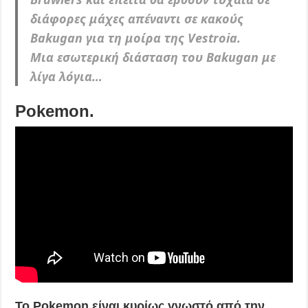
διάφορες μάχες απέναντι σε κακούς
Bakugan για τη μοίρα της Vestroia.
Μια εσωτερική διάσταση του Bakugan με
λίγα λόγια…
Pokemon.
Το Pokemon είναι κυρίως γνωστό από την