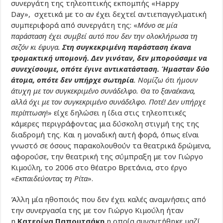
συνεργάτη της τηλεοπτικής εκπομπής «Happy
Day», σχετικά με το αν έχει δεχτεί αντιεπαγγελματική
συμπεριφορά από συνεργάτη της: «
Μόνο σε μία
παράσταση έχει συμβεί αυτό που δεν την ολοκλήρωσα τη
σεζόν κι έφυγα.
Στη συγκεκριμένη παράσταση έκανα
τρομακτική υπομονή. Δεν γινόταν, δεν μπορούσαμε να
συνεχίσουμε, οπότε έγινε αντικατάσταση. Ήμασταν δύο
άτομα, οπότε δεν υπήρχε σωτηρία
. Νομίζω ότι ήμουν
άτυχη με τον συγκεκριμένο συνάδελφο. Θα το ξαναέκανα,
αλλά όχι με τον συγκεκριμένο συνάδελφο. Ποτέ! Δεν υπήρχε
περίπτωση
!» είχε δηλώσει η ίδια στις τηλεοπτικές
κάμερες περιγράφοντας μια δύσκολη στιγμή της της
διαδρομή της. Και η μοναδική αυτή φορά, όπως είναι
γνωστό σε όσους παρακολουθούν τα θεατρικά δρώμενα,
αφορούσε, την θεατρική της σύμπραξη με τον Γιώργο
Κιμούλη, το 2006 στο θέατρο Βρετάνια, στο έργο
«
Εκπαιδεύοντας τη Ρίτα
».
Άλλη μία ηθοποιός που δεν έχει καλές αναμνήσεις από
την συνεργασία της με τον Γιώργο Κιμούλη ήταν
η
Κατερίνα Παπουτσάκη
η οποία συναντήθηκε μαζί