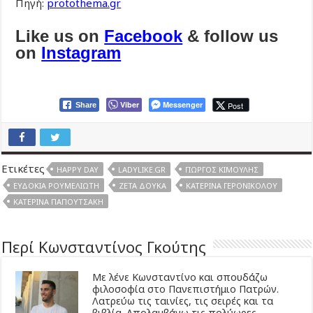
Πηγή:
protothema.gr
Like us on
Facebook
& follow us
on
Instagram
Viber
Messenger
Post
Share
Ετικέτες
HAPPY DAY
LADYLIKE.GR
ΓΙΏΡΓΟΣ ΚΙΜΟΎΛΗΣ
ΕΥΔΟΚΊΑ ΡΟΥΜΕΛΙΏΤΗ
ΖΈΤΑ ΔΟΎΚΑ
ΚΑΤΕΡΊΝΑ ΓΕΡΟΝΙΚΟΛΟΎ
ΚΑΤΕΡΊΝΑ ΠΑΠΟΥΤΣΆΚΗ
Περί Κωνσταντίνος Γκούτης
Με λένε Κωνσταντίνο και σπουδάζω
φιλοσοφία στο Πανεπιστήμιο Πατρών.
Λατρεύω τις ταινίες, τις σειρές και τα
βιβλία. Απολαμβάνω τις πολύωρες