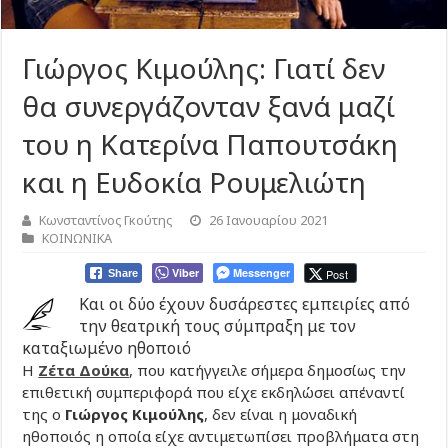
Γιώργος Κιμούλης: Γιατί δεν
θα συνεργάζονταν ξανά μαζί
του η Κατερίνα Παπουτσάκη
και η Ευδοκία Ρουμελιώτη
Κωνσταντίνος Γκούτης
26 Ιανουαρίου 2021
ΚΟΙΝΩΝΙΚΑ
Viber
Messenger
Post
Share
Και οι δύο έχουν δυσάρεστες εμπειρίες από
την θεατρική τους σύμπραξη με τον
καταξιωμένο ηθοποιό
Η
Ζέτα Δούκα
, που κατήγγειλε σήμερα δημοσίως την
επιθετική συμπεριφορά που είχε εκδηλώσει απέναντί
της ο
Γιώργος Κιμούλης
, δεν είναι η μοναδική
ηθοποιός η οποία είχε αντιμετωπίσει προβλήματα στη