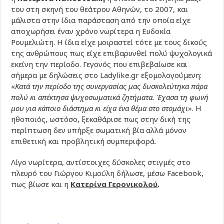
του στη σκηνή του θεάτρου Αθηνών, το 2007, και
μάλιστα στην ίδια παράσταση από την οποία είχε
αποχωρήσει έναν χρόνο νωρίτερα η Ευδοκία
Ρουμελιώτη. Η ίδια είχε μοιραστεί τότε με τους δικούς
της ανθρώπους πως είχε επιβαρυνθεί πολύ ψυχολογικά
εκείνη την περίοδο. Γεγονός που επιβεβαίωσε και
σήμερα με δηλώσεις στο Ladylike.gr εξομολογούμενη:
«
Κατά την περίοδο της συνεργασίας μας δυσκολεύτηκα πάρα
πολύ κι απέκτησα ψυχοσωματικά ζητήματα. Έχασα τη φωνή
μου για κάποιο διάστημα κι είχα ένα θέμα στο στομάχι
». Η
ηθοποιός, ωστόσο, ξεκαθάρισε πως στην δική της
περίπτωση δεν υπήρξε σωματική βία αλλά μόνον
επιθετική και προβλητική συμπεριφορά.
Λίγο νωρίτερα, αντίστοιχες δύσκολες στιγμές στο
πλευρό του Γιώργου Κιμούλη δήλωσε, μέσω Facebook,
πως βίωσε και η
Κατερίνα Γερονικολού
.