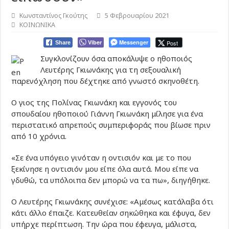
Κωνσταντίνος Γκούτης
5 Φεβρουαρίου 2021
ΚΟΙΝΩΝΙΚΑ
Viber
Messenger
Post
Share
Συγκλονίζουν όσα αποκάλυψε ο ηθοποιός
Λευτέρης Γκιωνάκης για τη σεξουαλική
παρενόχληση που δέχτηκε από γνωστό σκηνοθέτη.
O γιος της Πολίνας Γκιωνάκη και εγγονός του
σπουδαίου ηθοποιού Γιάννη Γκιωνάκη μίλησε για ένα
περιστατικό απρεπούς συμπεριφοράς που βίωσε πριν
από 10 χρόνια.
«Σε ένα υπόγειο γινόταν η οντισιόν και με το που
ξεκίνησε η οντισιόν μου είπε όλα αυτά. Μου είπε να
γδυθώ, τα υπόλοιπα δεν μπορώ να τα πω», διηγήθηκε.
Ο Λευτέρης Γκιωνάκης συνέχισε: «Αμέσως κατάλαβα ότι
κάτι άλλο έπαιζε. Κατευθείαν σηκώθηκα και έφυγα, δεν
υπήρχε περίπτωση. Την ώρα που έφευγα, μάλιστα,