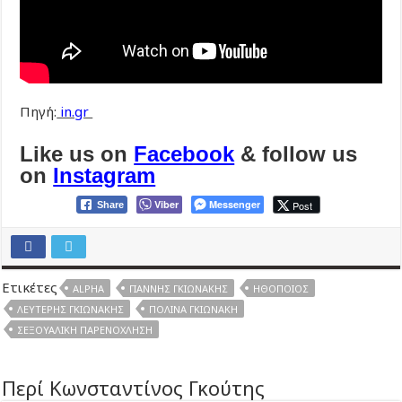
Πηγή:
in.gr
Like us on
Facebook
& follow us
on
Instagram
Viber
Messenger
Post
Share
Ετικέτες
ALPHA
ΓΙΆΝΝΗΣ ΓΚΙΩΝΆΚΗΣ
ΗΘΟΠΟΙΌΣ
ΛΕΥΤΈΡΗΣ ΓΚΙΩΝΆΚΗΣ
ΠΟΛΊΝΑ ΓΚΙΩΝΆΚΗ
ΣΕΞΟΥΑΛΙΚΉ ΠΑΡΕΝΌΧΛΗΣΗ
Περί Κωνσταντίνος Γκούτης