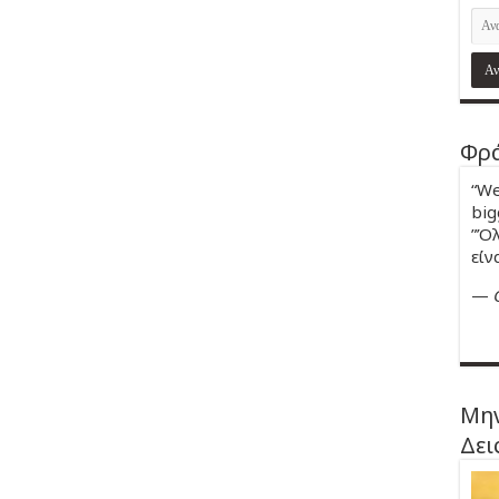
Φρά
“We
big
”Όλ
είν
—
Μην
Δει