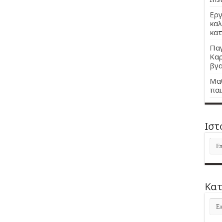
Εργ
καλ
κατ
Παγ
Καρ
βγα
Μαθ
παι
Ιστ
Ιστ
Kατ
Kατ