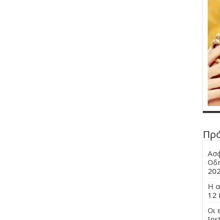
Πρ
Ασφ
Οδη
20
Η α
12 
Οι 
Ins