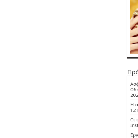
Πρ
Ασφ
Οδη
20
Η α
12 
Οι 
Ins
Εργ