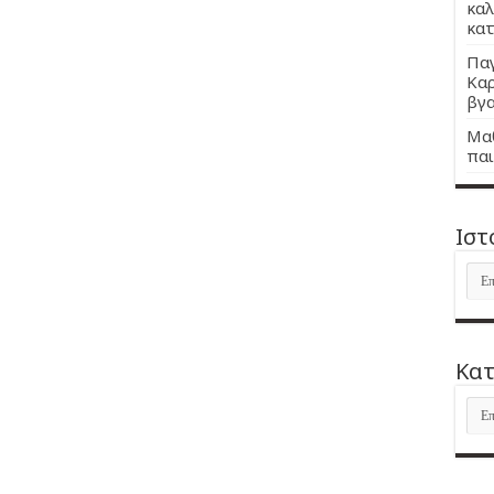
καλ
κατ
Παγ
Καρ
βγα
Μαθ
παι
Ιστ
Ιστ
Kατ
Kατ