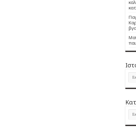
καλ
κατ
Παγ
Καρ
βγα
Μαθ
παι
Ιστ
Ιστ
Kατ
Kατ