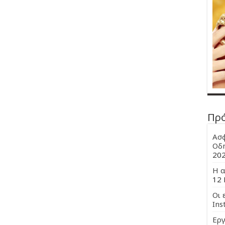
Πρ
Ασφ
Οδη
20
Η α
12 
Οι 
Ins
Εργ