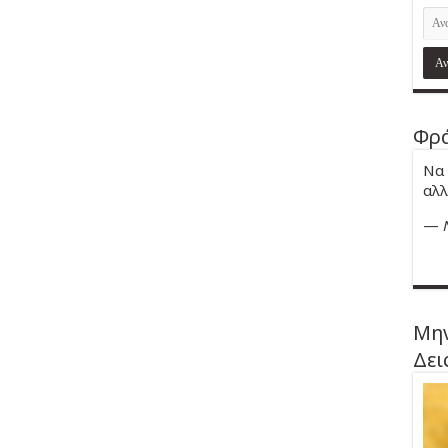
Φρά
Να 
αλλ
—
Μην
Δει