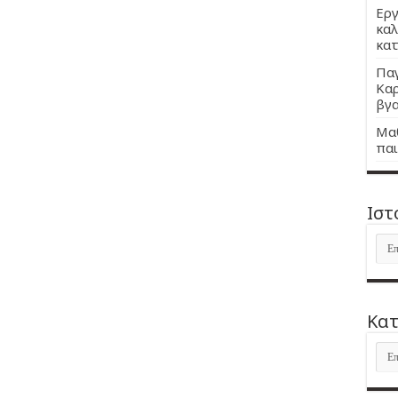
Εργ
καλ
κατ
Παγ
Καρ
βγα
Μαθ
παι
Ιστ
Ιστ
Kατ
Kατ