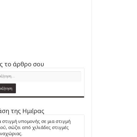
ς το άρθρο σου
ση της Ημέρας
 στιγμή υπομονής σε μια στιγμή
ού, σώζει από χιλιάδες στιγμές
ναχώριας.