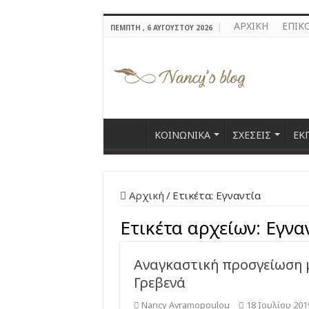
ΑΡΧΙΚΗ
ΕΠΙΚ
ΠΈΜΠΤΗ , 6 ΑΥΓΟΎΣΤΟΥ 2026
ΚΟΙΝΩΝΙΚΑ
ΣΧΕΣΕΙΣ
ΕΚ
Αρχική
/
Ετικέτα:
Εγναντία
Ετικέτα αρχείων:
Εγνα
Αναγκαστική προσγείωση 
Γρεβενά
Nancy Avramopoulou
18 Ιουλίου 201