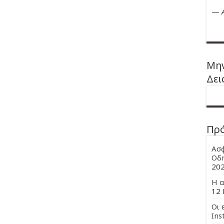
—
Μην
Δει
Πρ
Ασφ
Οδη
20
Η α
12 
Οι 
Ins