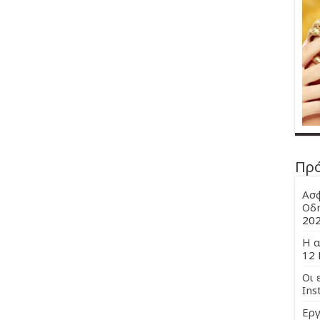
Πρ
Ασφ
Οδη
20
Η α
12 
Οι 
Ins
Εργ