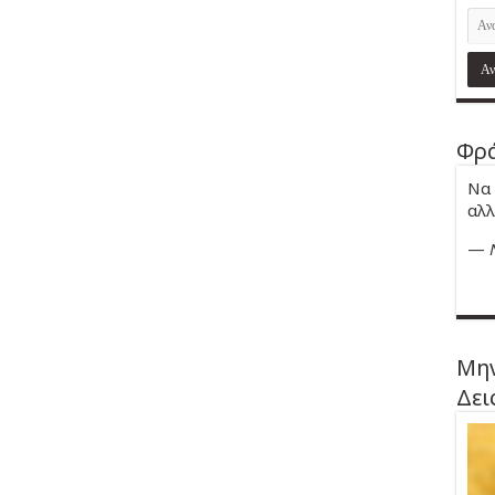
Φρά
Να 
αλλ
—
Μην
Δει