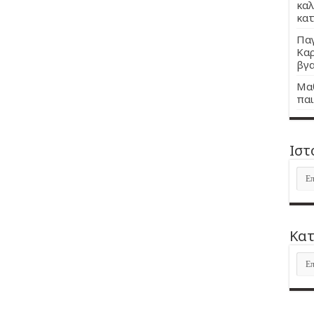
καλ
κατ
Παγ
Καρ
βγα
Μαθ
παι
Ιστ
Ιστ
Kατ
Kατ