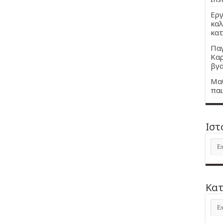
Εργ
καλ
κατ
Παγ
Καρ
βγα
Μαθ
παι
Ιστ
Ιστ
Kατ
Kατ