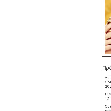
Πρ
Ασφ
Οδη
20
Η α
12 
Οι 
Ins