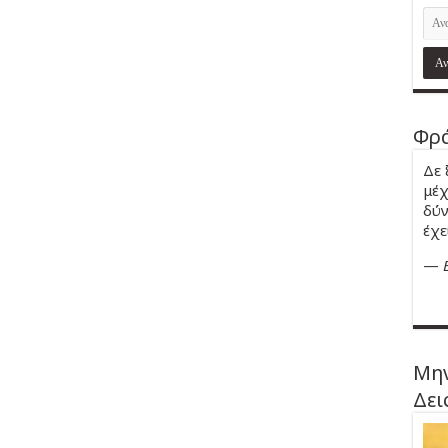
Φρά
Δε 
μέχ
δύν
έχε
—
Μην
Δει