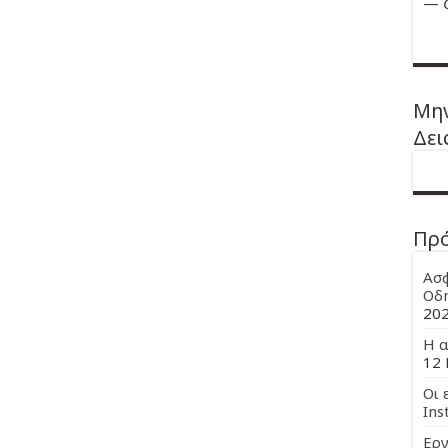
—
Μην
Δει
Πρ
Ασφ
Οδη
20
Η α
12 
Οι 
Ins
Εργ