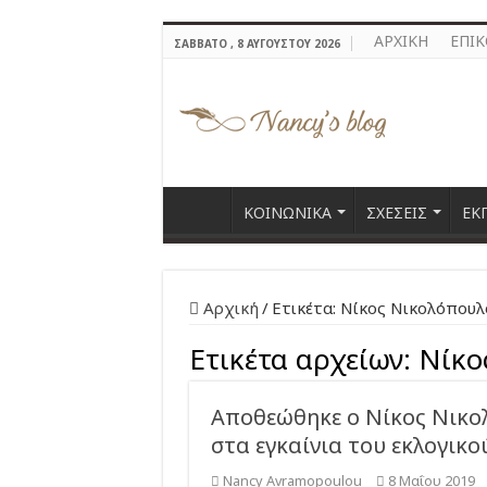
ΑΡΧΙΚΗ
ΕΠΙ
ΣΆΒΒΑΤΟ , 8 ΑΥΓΟΎΣΤΟΥ 2026
ΚΟΙΝΩΝΙΚΑ
ΣΧΕΣΕΙΣ
ΕΚ
Αρχική
/
Ετικέτα:
Νίκος Νικολόπουλ
Ετικέτα αρχείων:
Νίκο
Αποθεώθηκε ο Νίκος Νικο
στα εγκαίνια του εκλογικο
Nancy Avramopoulou
8 Μαΐου 2019