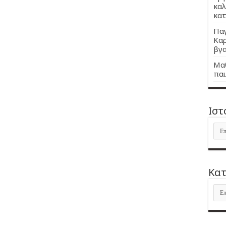
καλ
κατ
Παγ
Καρ
βγα
Μαθ
παι
Ιστ
Ιστ
Kατ
Kατ