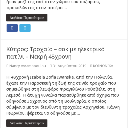
ήταν μαζί της εκεί στον χώρου του παζαριού,
προκαλώντας στον πατέρα …
Διαβάστε Περισσότερα »
Κύπρος: Τροχαίο – σοκ με ηλεκτρικό
πατίνι – Νεκρή 48χρονη
Nancy Avramopoulou
31 Αυγούστου 2019
ΚΟΙΝΩΝΙΚΑ
Η 48χρονή Izabela Zofia Iwanska, από την Πολωνία,
έχασε την Παρασκευή τη ζωή της σε νέο τροχαίο που
σημειώθηκε στη λεωφόρο Φραγκλίνου Ρούσβελτ, στη
Λεμεσό. Η άτυχη γυναίκα παρασύρθηκε από όχημα που
οδηγούσε 35χρονος από τη Βουλγαρία, ο οποίος
σύμφωνα με τον διευθυντή τροχαίας Αρχηγείου, Γιάννη
Γεωργίου, φέρεται να οδηγούσε με …
Διαβάστε Περισσότερα »