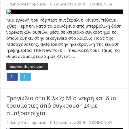
Nancy Avramopoulou
2 Αυγούστου 2019
ΚΟΙΝΩΝΙΚΑ
Μια εγγονή του Ρόμπερτ Φιτζέραλντ Κένεντι πέθανε
χθες Πέμπτη, κατά τα φαινόμενα από υπερβολική δόση
ναρκωτικών ουσιών, μέσα σε κτιριακό συγκρότημα το
οποίο ανήκει στην οικογένεια στο Χαϊάνις Πορτ της
Μασαχουσέτης, ανέφερε στην ηλεκτρονική της έκδοση
η εφημερίδα The New York Times. Κατά τους Τάιμς, το
θύμα ονομαζόταν Σίρσε Κένεντι …
Διαβάστε Περισσότερα »
Τραγωδία στο Κιλκίς: Μία νεκρή και δύο
τραυματίες από σύγκρουση ΙΧ με
αμαξοστοιχία
Nancy Avramopoulou
1 Αυγούστου 2019
ΚΟΙΝΩΝΙΚΑ