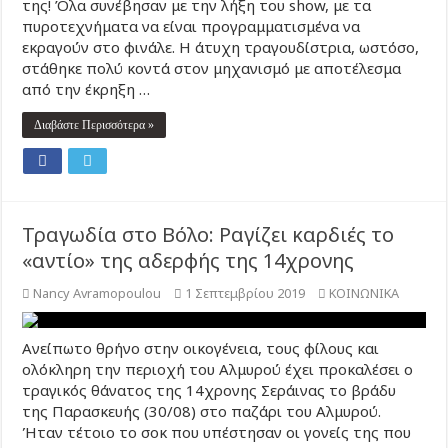
της! Όλα συνέβησαν με την λήξη του show, με τα
πυροτεχνήματα να είναι προγραμματισμένα να
εκραγούν στο φινάλε. Η άτυχη τραγουδίστρια, ωστόσο,
στάθηκε πολύ κοντά στον μηχανισμό με αποτέλεσμα
από την έκρηξη …
Διαβάστε Περισσότερα »
Τραγωδία στο Βόλο: Ραγίζει καρδιές το
«αντίο» της αδερφής της 14χρονης
Nancy Avramopoulou
1 Σεπτεμβρίου 2019
ΚΟΙΝΩΝΙΚΑ
Ανείπωτο θρήνο στην οικογένεια, τους φίλους και
ολόκληρη την περιοχή του Αλμυρού έχει προκαλέσει ο
τραγικός θάνατος της 14χρονης Σεράινας το βράδυ
της Παρασκευής (30/08) στο παζάρι του Αλμυρού.
Ήταν τέτοιο το σοκ που υπέστησαν οι γονείς της που