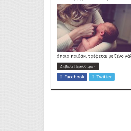
όποιο παιδάκι τρέφεται με ξένο γάλ
Διαβάστε Περισσότερα »
Facebook
Twitter