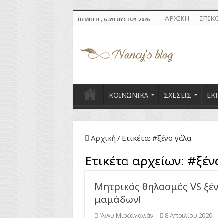
ΑΡΧΙΚΗ
ΕΠΙΚ
ΠΈΜΠΤΗ , 6 ΑΥΓΟΎΣΤΟΥ 2026
ΚΟΙΝΩΝΙΚΑ
ΣΧΕΣΕΙΣ
ΕΚ
Αρχική
/
Ετικέτα:
#ξένο γάλα
Ετικέτα αρχείων:
#ξέν
Μητρικός θηλασμός VS ξέν
μαμάδων!
Άννυ Μιρζαχανιάν
8 Απριλίου 2020