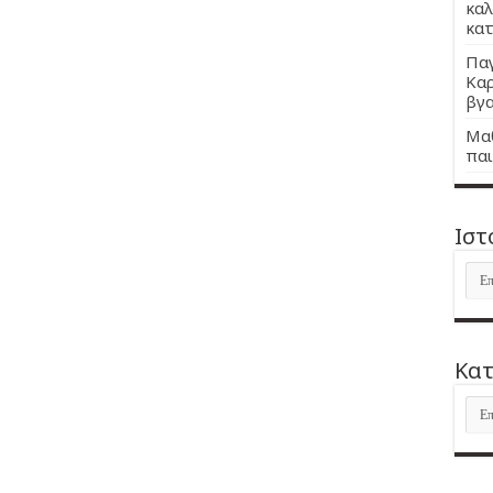
καλ
κατ
Παγ
Καρ
βγα
Μαθ
παι
Ιστ
Ιστ
Kατ
Kατ