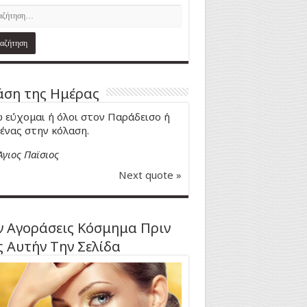
ση της Ημέρας
 εύχομαι ή όλοι στον Παράδεισο ή
ένας στην κόλαση.
Άγιος Παϊσιος
Next quote »
 Αγοράσεις Κόσμημα Πριν
ς Αυτήν Την Σελίδα