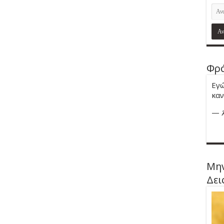
Φρά
Εγώ
καν
—
Μην
Δει