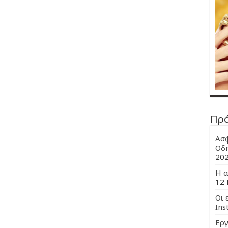
Πρ
Ασφ
Οδη
20
Η α
12 
Οι 
Ins
Εργ