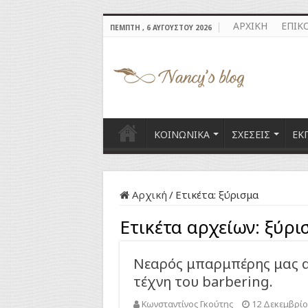
ΑΡΧΙΚΗ
ΕΠΙΚ
ΠΈΜΠΤΗ , 6 ΑΥΓΟΎΣΤΟΥ 2026
ΚΟΙΝΩΝΙΚΑ
ΣΧΕΣΕΙΣ
ΕΚ
Αρχική
/
Ετικέτα:
ξύρισμα
Ετικέτα αρχείων:
ξύρι
Νεαρός μπαρμπέρης μας α
τέχνη του barbering.
Κωνσταντίνος Γκούτης
12 Δεκεμβρίο