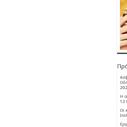
Πρ
Ασφ
Οδη
20
Η α
12 
Οι 
Ins
Εργ