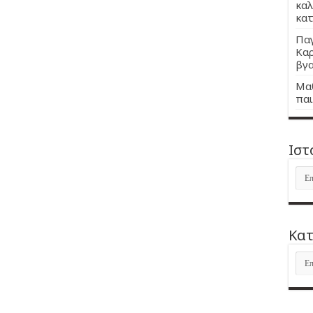
καλ
κατ
Παγ
Καρ
βγα
Μαθ
παι
Ιστ
Ιστ
Kατ
Kατ