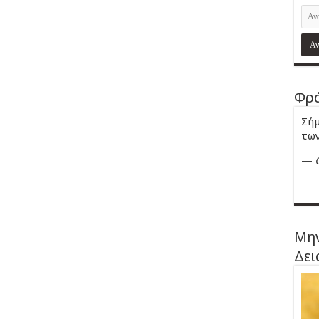
Φρά
Σήμ
των
—
Μην
Δει