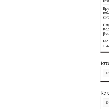
Ins
Εργ
καλ
κατ
Παγ
Καρ
βγα
Μαθ
παι
Ιστ
Ιστ
Kατ
Kατ