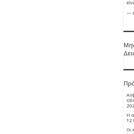
είν
—
Μην
Δει
Πρ
Ασφ
Οδη
20
Η α
12 
Οι 