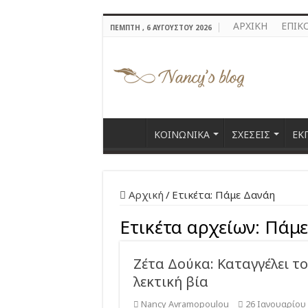
ΑΡΧΙΚΗ
ΕΠΙΚ
ΠΈΜΠΤΗ , 6 ΑΥΓΟΎΣΤΟΥ 2026
ΚΟΙΝΩΝΙΚΑ
ΣΧΕΣΕΙΣ
ΕΚ
Αρχική
/
Ετικέτα:
Πάμε Δανάη
Ετικέτα αρχείων:
Πάμε
Ζέτα Δούκα: Καταγγέλει το
λεκτική βία
Nancy Avramopoulou
26 Ιανουαρίου