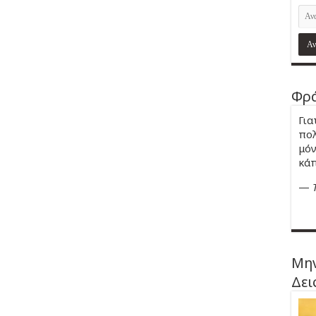
Φρά
Για
πολ
μόν
κάπ
—
Μην
Δει