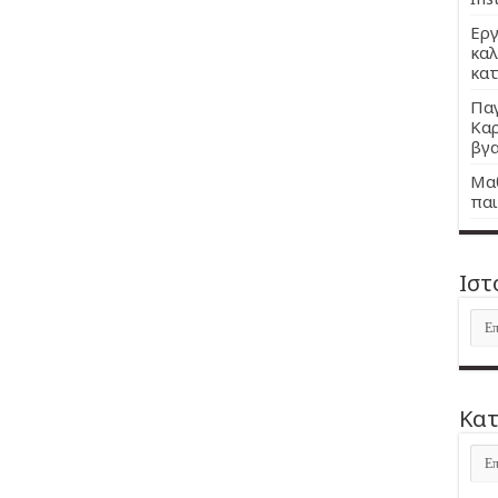
Εργ
καλ
κατ
Παγ
Καρ
βγα
Μαθ
παι
Ιστ
Ιστ
Kατ
Kατ