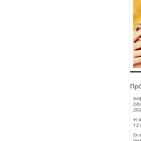
Πρ
Ασφ
Οδη
20
Η α
12 
Οι 
Ins