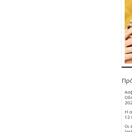
Πρ
Ασφ
Οδη
20
Η α
12 
Οι 
Ins