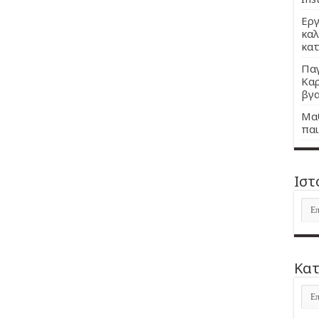
Εργ
καλ
κατ
Παγ
Καρ
βγα
Μαθ
παι
Ιστ
Ιστ
Kατ
Kατ