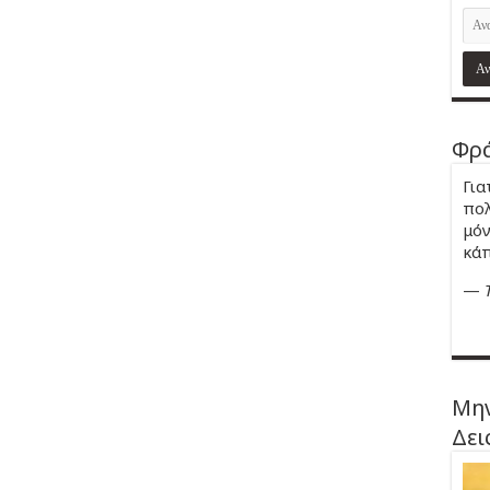
Φρά
Για
πολ
μόν
κάπ
—
Μην
Δει