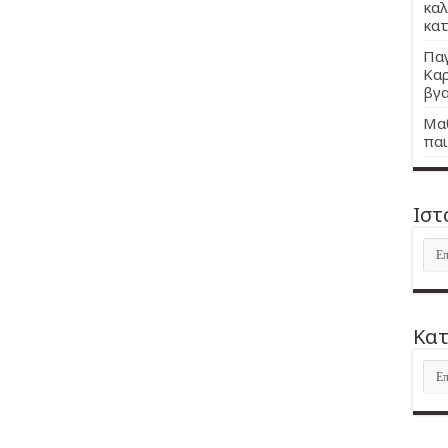
καλ
κατ
Παγ
Καρ
βγα
Μαθ
παι
Ιστ
Ιστ
Kατ
Kατ