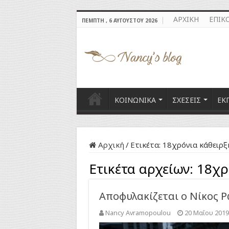
ΑΡΧΙΚΗ
ΕΠΙΚ
ΠΈΜΠΤΗ , 6 ΑΥΓΟΎΣΤΟΥ 2026
ΚΟΙΝΩΝΙΚΑ
ΣΧΕΣΕΙΣ
ΕΚ
Αρχική
/
Ετικέτα:
18χρόνια κάθειρξ
Ετικέτα αρχείων:
18χρ
Αποφυλακίζεται ο Νίκος 
Nancy Avramopoulou
20 Μαΐου 2019