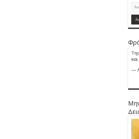
Φρά
Της
και
—
Μην
Δει