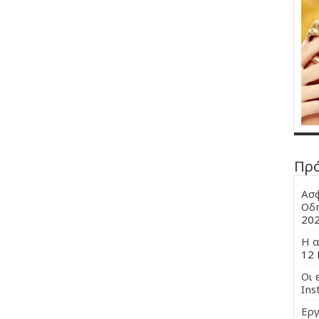
Πρ
Ασφ
Οδη
20
Η α
12 
Οι 
Ins
Εργ