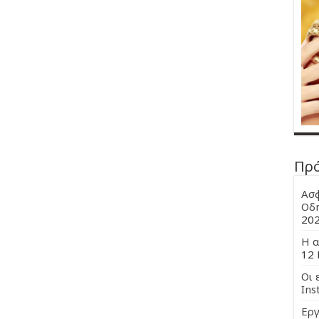
Πρ
Ασφ
Οδη
20
Η α
12 
Οι 
Ins
Εργ