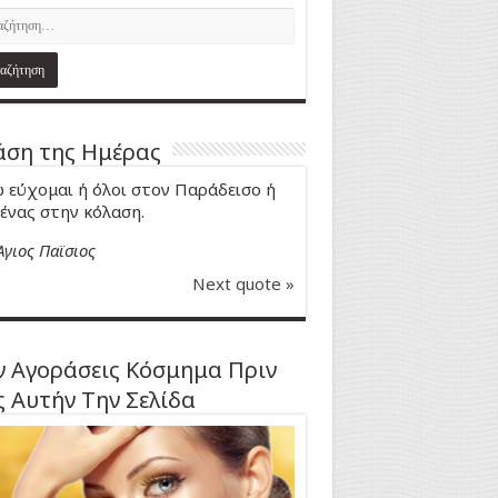
ση της Ημέρας
 εύχομαι ή όλοι στον Παράδεισο ή
ένας στην κόλαση.
Άγιος Παϊσιος
Next quote »
 Αγοράσεις Κόσμημα Πριν
ς Αυτήν Την Σελίδα