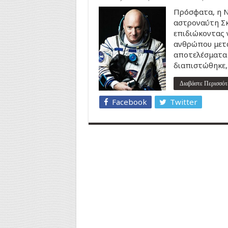
Πρόσφατα, η N
αστροναύτη Σκ
επιδιώκοντας ν
ανθρώπου μετά
αποτελέσματα 
διαπιστώθηκε,
Διαβάστε Περισσότ
Facebook
Twitter