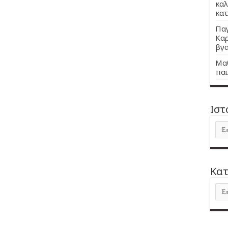
καλ
κατ
Παγ
Καρ
βγα
Μαθ
παι
Ιστ
Ιστ
Kατ
Kατ