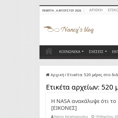
ΑΡΧΙΚΗ
ΕΠΙΚ
ΠΈΜΠΤΗ , 6 ΑΥΓΟΎΣΤΟΥ 2026
ΚΟΙΝΩΝΙΚΑ
ΣΧΕΣΕΙΣ
ΕΚ
Αρχική
/
Ετικέτα:
520 μέρες στο δι
Ετικέτα αρχείων:
520 
Η NASA ανακάλυψε ότι το
[ΕΙΚΟΝΕΣ]
Nancy Avramopoulou
19 Μαρτίου 2