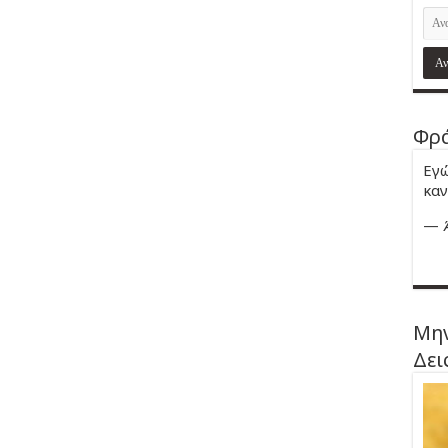
Φρά
Εγώ
καν
—
Μην
Δει