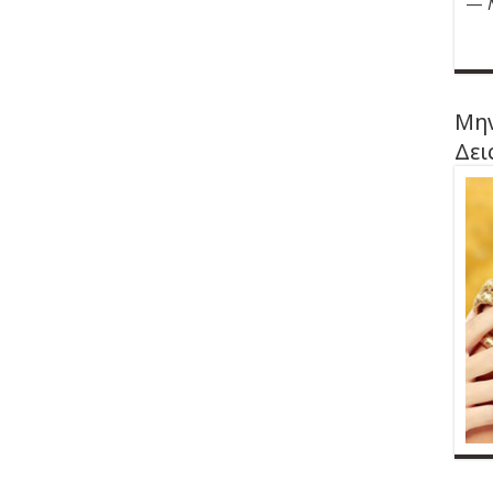
—
Μην
Δει