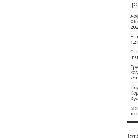
Πρ
Ασφ
Οδη
20
Η α
12 
Οι 
Ins
Εργ
καλ
κατ
Παγ
Καρ
βγα
Μαθ
παι
Ιστ