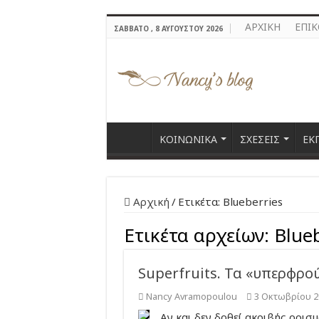
ΑΡΧΙΚΗ
ΕΠΙ
ΣΆΒΒΑΤΟ , 8 ΑΥΓΟΎΣΤΟΥ 2026
ΚΟΙΝΩΝΙΚΑ
ΣΧΕΣΕΙΣ
ΕΚ
Αρχική
/
Ετικέτα:
Blueberries
Ετικέτα αρχείων:
Blueb
Superfruits. Τα «υπερφρο
Nancy Avramopoulou
3 Οκτωβρίου 2
Αν και δεν δοθεί ακριβής ορισ