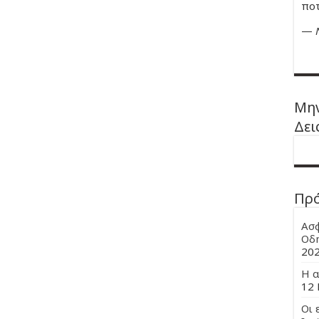
ποτ
—
Μην
Δει
Πρ
Ασφ
Οδη
20
Η α
12 
Οι 