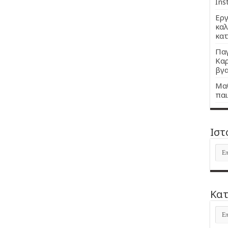
Ins
Εργ
καλ
κατ
Παγ
Καρ
βγα
Μαθ
παι
Ιστ
Ιστ
Kατ
Kατ