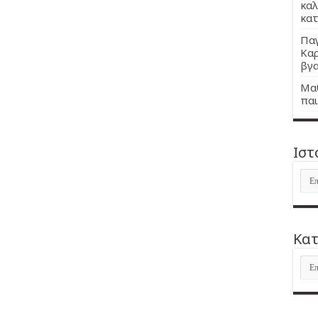
καλ
κατ
Παγ
Καρ
βγα
Μαθ
παι
Ιστ
Ιστ
Kατ
Kατ