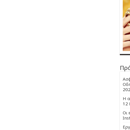
Πρ
Ασφ
Οδη
20
Η α
12 
Οι 
Ins
Εργ