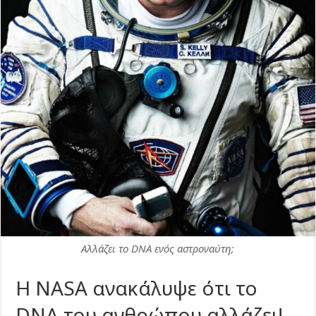
Αλλάζει το DNA ενός αστροναύτη;
Η NASA ανακάλυψε ότι το
DNA του ανθρώπου αλλάζει!