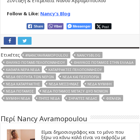
Σύνταξη & Επιμέλεια: Νάνσυ Αβραμοπούλου
Follow & Like:
Nancy’s Blog
Viber
Messenger
Post
Share
Ετικέτες
#NANCYAVRAMOPOULOU
NANCYSBLOG
ΘΗΛΥΚΌ ΠΟΤΆΜΙ ΠΕΛΟΠΟΝΝΉΣΟΥ
ΘΗΛΥΚΌΣ ΠΟΤΑΜΌΣ ΣΤΗΝ ΕΛΛΆΔΑ
ΚΑΘΑΡΆ ΝΕΡΆ ΝΈΔΑ
ΚΑΤΑΡΡΆΚΤΕΣ ΠΕΛΟΠΟΝΝΉΣΟΥ
ΝΈΔΑ ΘΕΌΤΗΤΑ ΤΩΝ ΝΕΡΏΝ
ΝΈΔΑ ΚΑΙ ΠΕΖΟΠΟΡΊΑ
ΝΈΔΑ ΚΑΤΑΡΡΆΚΤΗΣ
ΝΈΔΑ ΜΕΣΣΗΝΊΑΣ
ΝΕΔΑ ΝΎΜΦΗ
ΝΈΔΑ ΠΟΤΑΜΌΣ
ΝΈΔΑ ΠΟΤΑΜΌΣ ΜΕΤΑΞΎ ΔΎΟ ΝΟΜΏΝ
ΝΎΜΦΗ ΝΈΔΑ
ΠΗΓΈΣ ΝΈΔΑ
ΣΉΡΑΓΓΕΣ ΝΈΔΑΣ
ΦΙΓΑΛΕΊΑ
Περί Nancy Avramopoulou
Είμαι δημοσιογράφος και το μόνο που
ξέρω να κάνω καλά είναι να εκφράζω με