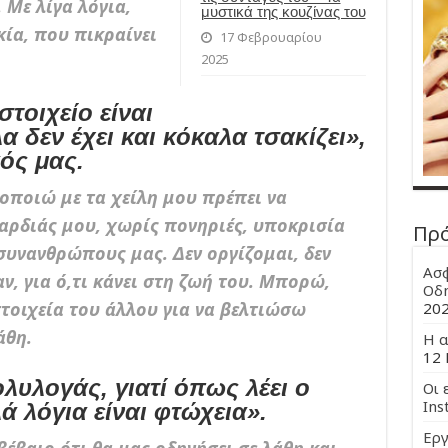
 Με λίγα λόγια,
μυστικά της κουζίνας του
κία, που πικραίνει
17 Φεβρουαρίου
2025
τοιχείο είναι
 δεν έχει και κόκαλα τσακίζει»,
ός μας.
ποιώ με τα χείλη μου πρέπει να
καρδιάς μου, χωρίς πονηριές, υποκρισία
Πρ
συνανθρώπους μας. Δεν οργίζομαι, δεν
Ασφ
ν, για ό,τι κάνει στη ζωή του. Μπορώ,
Οδη
τοιχεία του άλλου για να βελτιώσω
20
άθη.
Η α
12 
λυλογάς, γιατί όπως λέει ο
Οι 
Ins
 λόγια είναι φτώχεια».
Εργ