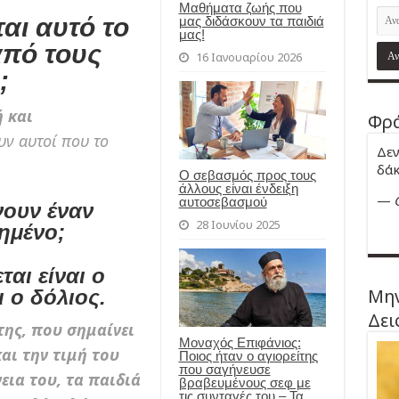
Μαθήματα ζωής που
αι αυτό το
μας διδάσκουν τα παιδιά
μας!
πό τους
16 Ιανουαρίου 2026
;
 και
Φρά
υν αυτοί που το
Δεν
δάκ
Ο σεβασμός προς τους
άλλους είναι ένδειξη
—
αυτοσεβασμού
νουν έναν
28 Ιουνίου 2025
ημένο;
αι είναι ο
Μην
 ο δόλιος.
Δει
της, που σημαίνει
Μοναχός Επιφάνιος:
αι την τιμή του
Ποιος ήταν ο αγιορείτης
που σαγήνευσε
εια του, τα παιδιά
βραβευμένους σεφ με
τις συνταγές του – Τα