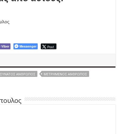
υλος
Viber
Messenger
Post
ΣΥΝΆΤΟΣ ΆΝΘΡΩΠΟΣ
ΜΕΤΡΗΜΈΝΟΣ ΆΝΘΡΩΠΟΣ
πουλος