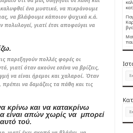
βέβαιο ότι θα μας οδηγήσει σε λάθη και
καλ
κατ
αλυφθεί ένα μυστικό, να πικράνουμε
ς, να βλάψουμε κάποιον ψυχικά κ.ά.
Παγ
Καρ
 πολυλογεί, γιατί έτσι αποφεύγει να
βγα
Μαθ
παι
ζω.
 τις παρεξηγούν πολλές φορές οι
Ιστ
ό, γιατί όταν ακούνε εσένα να βρίζεις,
Ιστ
ιγμή να είναι ήρεμοι και χαλαροί. Όταν
, πρέπει να δαμάζεις τα πάθη και τις
Kατ
α κρίνω και να κατακρίνω
Kατ
α είναι απών χωρίς να μπορεί
αυτό τού.
η, γιατί έχει σκοπό να βλάψει, να