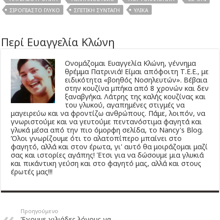
ΣΙΡΟΠΙΑΣΤΌ ΓΛΥΚΌ
ΣΠΙΤΙΚΉ ΣΥΝΤΑΓΉ
ΥΛΙΚΆ
Περί Ευαγγελία Κλώνη
Ονομάζομαι Ευαγγελία Κλώνη, γέννημα
θρέμμα Πατρινιά! Είμαι απόφοιτη Τ.Ε.Ε., με
ειδικότητα «βοηθός Νοσηλευτών». Βέβαια
στην κουζίνα μπήκα από 8 χρονών και δεν
ξαναβγήκα. Λάτρης της καλής κουζίνας και
του γλυκού, αγαπημένες στιγμές να
μαγειρεύω και να φροντίζω ανθρώπους. Πάμε, λοιπόν, να
γνωριστούμε και να γευτούμε πεντανόστιμα φαγητά και
γλυκά μέσα από την πιο όμορφη σελίδα, το Nancy's Blog.
Όλοι γνωρίζουμε ότι το αλατοπίπερο μπαίνει στο
φαγητό, αλλά και στον έρωτα, γι' αυτό θα μοιράζομαι μαζί
σας και ιστορίες αγάπης! Έτσι για να δώσουμε μια γλυκιά
και πικάντικη γεύση και στο φαγητό μας, αλλά και στους
έρωτές μας!!!
Προηγούμενο
Έχουμε χιλιάδες λόγους να