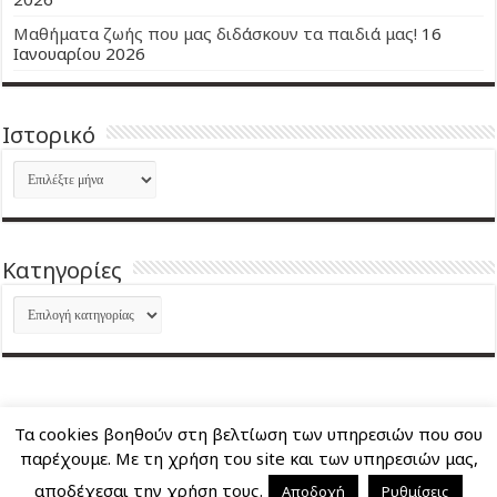
Μαθήματα ζωής που μας διδάσκουν τα παιδιά μας!
16
Ιανουαρίου 2026
Ιστορικό
Ιστορικό
Kατηγορίες
Kατηγορίες
Τα cookies βοηθούν στη βελτίωση των υπηρεσιών που σου
About Me
Επικοινωνία
παρέχουμε. Με τη χρήση του site και των υπηρεσιών μας,
αποδέχεσαι την χρήση τους.
Αποδοχή
Ρυθμίσεις
Nancy's Blog © Copyright 2026, All Rights Reserved