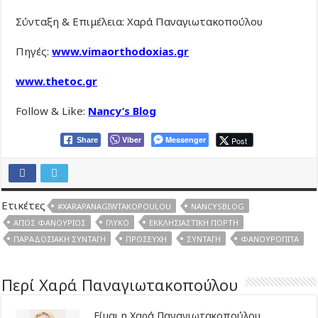
Σύνταξη & Επιμέλεια: Χαρά Παναγιωτακοπούλου
Πηγές:
www.vimaorthodoxias.gr
www.thetoc.gr
Follow & Like:
Nancy’s Blog
Viber
Messenger
Post
Share
Ετικέτες
#XARAPANAGIWTAKOPOULOU
NANCYSBLOG
ΆΓΙΟΣ ΦΑΝΟΎΡΙΟΣ
ΓΛΥΚΌ
ΕΚΚΛΗΣΙΑΣΤΙΚΉ ΓΙΟΡΤΉ
ΠΑΡΑΔΟΣΙΑΚΉ ΣΥΝΤΑΓΉ
ΠΡΟΣΕΥΧΉ
ΣΥΝΤΑΓΉ
ΦΑΝΟΥΡΌΠΙΤΑ
Περί Χαρά Παναγιωτακοπούλου
Είμαι η Χαρά Παναγιωτακοπούλου,