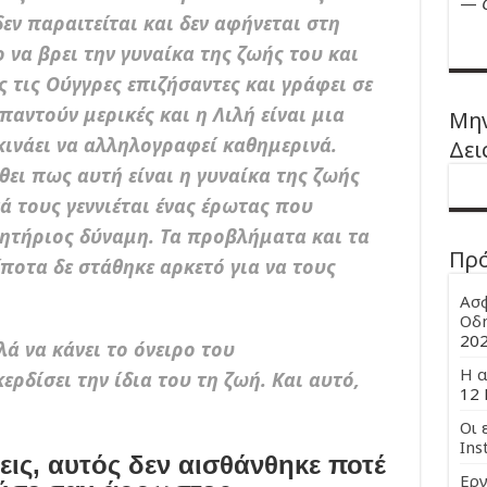
—
εν παραιτείται και δεν αφήνεται στη
 να βρει την γυναίκα της ζωής του και
ς τις Ούγγρες επιζήσαντες και γράφει σε
παντούν μερικές και η Λιλή είναι μια
Μην
κινάει να αλληλογραφεί καθημερινά.
Δει
ει πως αυτή είναι η γυναίκα της ζωής
 τους γεννιέται ένας έρωτας που
νητήριος δύναμη. Τα προβλήματα και τα
Πρ
ίποτα δε στάθηκε αρκετό για να τους
Ασφ
Οδη
20
ά να κάνει το όνειρο του
Η α
ρδίσει την ίδια του τη ζωή. Και αυτό,
12 
Οι 
Ins
εις, αυτός δεν αισθάνθηκε ποτέ
Εργ