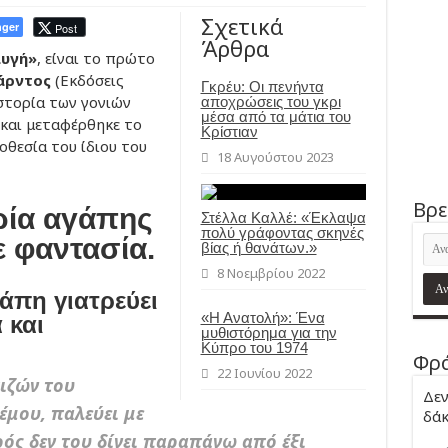
Σχετικά
ger
Post
Άρθρα
αυγή»
, είναι το πρώτο
άρντος
(Εκδόσεις
Γκρέυ: Οι πενήντα
στορία των γονιών
αποχρώσεις του γκρι
μέσα από τα μάτια του
και μεταφέρθηκε το
Κρίστιαν
θεσία του ίδιου του
18 Αυγούστου 2023
Βρε
ρία αγάπης
Στέλλα Καλλέ: «Έκλαψα
πολύ γράφοντας σκηνές
 φαντασία.
βίας ή θανάτων.»
8 Νοεμβρίου 2022
άπη γιατρεύει
«Η Ανατολή»: Ένα
 και
μυθιστόρημα για την
Κύπρο του 1974
Φρά
22 Ιουνίου 2022
πιζών του
Δεν
μου, παλεύει με
δάκ
ός δεν του δίνει παραπάνω από έξι