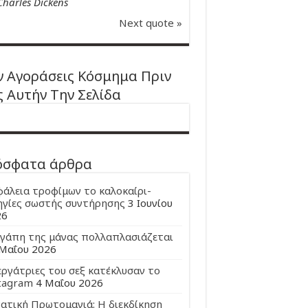
Charles Dickens
Next quote »
 Αγοράσεις Κόσμημα Πριν
ς Αυτήν Την Σελίδα
όσφατα άρθρα
άλεια τροφίμων το καλοκαίρι-
γίες σωστής συντήρησης
3 Ιουνίου
26
γάπη της μάνας πολλαπλασιάζεται
Μαΐου 2026
εργάτριες του σεξ κατέκλυσαν το
tagram
4 Μαΐου 2026
ατική Πρωτομαγιά: Η διεκδίκηση