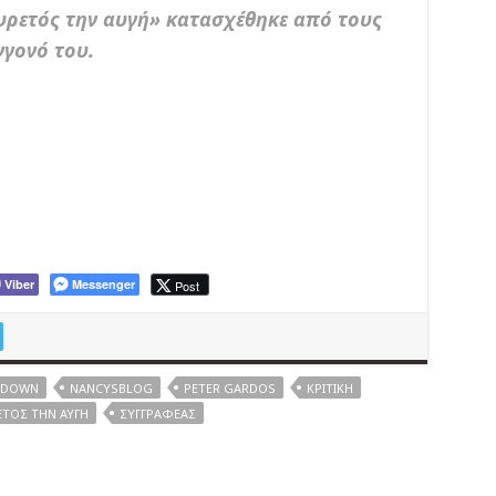
υρετός την αυγή» κατασχέθηκε από τους
γγονό του.
Viber
Messenger
Post
T DOWN
NANCYSBLOG
PETER GARDOS
ΚΡΙΤΙΚΉ
ΤΌΣ ΤΗΝ ΑΥΓΉ
ΣΥΓΓΡΑΦΈΑΣ