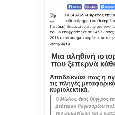
Viber
Messen
Share
Το βιβλίο «Πυρετός την 
μυθιστόρημα του
Πίτερ Γκ
Πατάκη) βασισμένο στην αληθινή ι
του. Μεταφράστηκε σε 14 γλώσσες 
2018 στον κινηματογράφο σε σκηνο
συγγραφέα.
Μια αληθινή ιστο
που ξεπερνά κάθε
Αποδεικνύει πως η αγ
τις πληγές μεταφορικά
κυριολεκτικά.
Ο Μίκλος, ένας Ούγγρος ε
Δεύτερου Παγκοσμίου πολέ
την φυματίωση και ο γιατρ