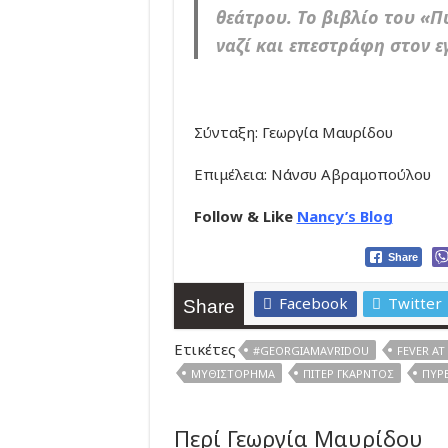
θεάτρου. Το β
ιβλίο του «Π
ναζί και επεστράφη στον ε
Σύνταξη: Γεωργία Μαυρίδου
Επιμέλεια: Νάνσυ Αβραμοπούλου
Follow & Like
Nancy’s Blog
Share
Facebook
Twitter
Share
Ετικέτες
#GEORGIAMAVRIDOU
FEVER A
ΜΥΘΙΣΤΌΡΗΜΑ
ΠΊΤΕΡ ΓΚΆΡΝΤΟΣ
ΠΥΡΕ
Περί Γεωργία Μαυρίδου