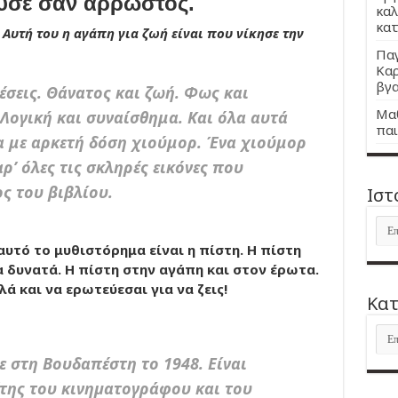
ούσε σαν άρρωστος.
καλ
κατ
Αυτή του η αγάπη για ζωή είναι που νίκησε την
Παγ
Καρ
βγα
έσεις. Θάνατος και ζωή. Φως και
Μαθ
 Λογική και συναίσθημα. Και όλα αυτά
παι
 με αρκετή δόση χιούμορ. Ένα χιούμορ
’ όλες τις σκληρές εικόνες που
ς του βιβλίου.
Ιστ
Ιστ
υτό το μυθιστόρημα είναι η πίστη. Η πίστη
 δυνατά. Η πίστη στην αγάπη και στον έρωτα.
λά και να ερωτεύεσαι για να ζεις!
Kατ
Kατ
ε στη Βουδαπέστη το 1948. Είναι
της του κινηµατογράφου και του