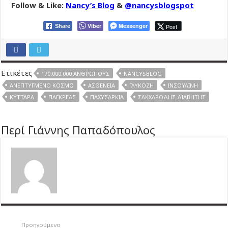
Follow & Like:
Nancy’s Blog
&
@nancysblogspot
Viber
Messenger
Post
Share
Ετικέτες
170.000.000 ΑΝΘΡΏΠΟΥΣ
NANCYSBLOG
ΑΝΕΠΤΥΓΜΈΝΟ ΚΌΣΜΟ
ΑΣΘΈΝΕΙΑ
ΓΛΥΚΌΖΗ
ΙΝΣΟΥΛΊΝΗ
ΚΎΤΤΑΡΑ
ΠΆΓΚΡΕΑΣ
ΠΑΧΥΣΑΡΚΊΑ
ΣΑΚΧΑΡΏΔΗΣ ΔΙΑΒΉΤΗΣ
Περί Γιάννης Παπαδόπουλος
Προηγούμενο