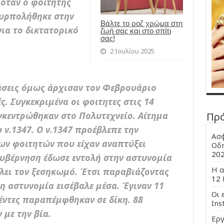
 όταν ο φοιτητής
υρπολήθηκε στην
Βάλτε το ροζ χρώμα στη
ια το δικτατορικό
ζωή σας και στο σπίτι
σας!
2 Ιουλίου 2025
άσεις όμως άρχισαν τον Φεβρουάριο
ς. Συγκεκριμένα οι φοιτητες στις 14
κεντρώθηκαν στο Πολυτεχνείο. Αίτημα
Πρ
 ν.1347. Ο ν.1347 προέβλεπε την
Ασφ
ων φοιτητών που είχαν αναπτύξει
Οδη
20
κυβέρνηση έδωσε εντολή στην αστυνομία
Η α
ίλει τον ξεσηκωμό. Έτσι παραβιάζοντας
12 
η αστυνομία εισέβαλε μέσα. Έγιναν 11
Οι 
έντες παραπέμφθηκαν σε δίκη. 88
Ins
με την βία.
Εργ