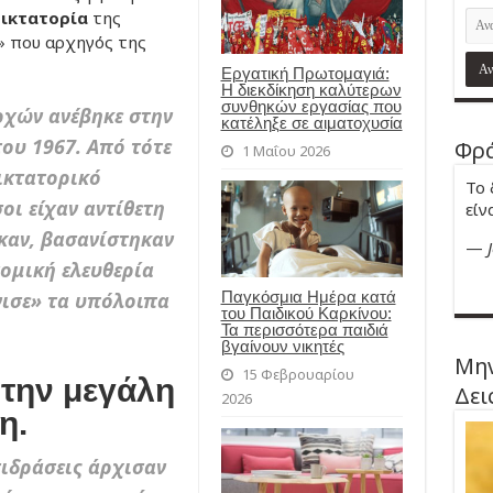
ικτατορία
της
» που αρχηγός της
Εργατική Πρωτομαγιά:
Η διεκδίκηση καλύτερων
συνθηκών εργασίας που
ρχών ανέβηκε στην
κατέληξε σε αιματοχυσία
του 1967. Από τότε
Φρά
1 Μαΐου 2026
ικτατορικό
Το 
οι είχαν αντίθετη
είν
καν, βασανίστηκαν
—
ομική ελευθερία
Παγκόσμια Ημέρα κατά
ισε» τα υπόλοιπα
του Παιδικού Καρκίνου:
Τα περισσότερα παιδιά
βγαίνουν νικητές
Μην
15 Φεβρουαρίου
 την μεγάλη
Δει
2026
η.
τιδράσεις άρχισαν