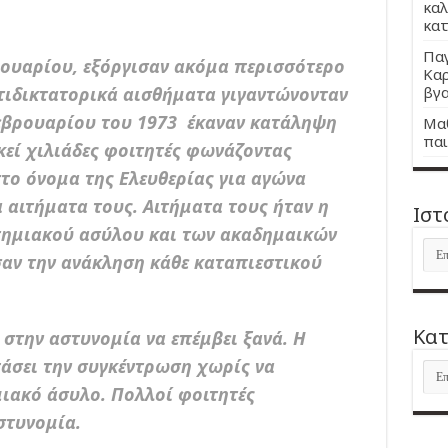
καλ
κατ
Παγ
ρουαρίου, εξόργισαν ακόμα περισσότερο
Καρ
ντιδικτατορικά αισθήματα γιγαντώνονταν
βγα
Φεβρουαρίου του 1973 έκαναν κατάληψη
Μαθ
παι
κεί χιλιάδες φοιτητές φωνάζοντας
το όνομα της Ελευθερίας για αγώνα
 αιτήματα τους. Αιτήματα τους ήταν η
Ιστ
ημιακού ασύλου και των ακαδημαικών
Ιστ
σαν την ανάκληση κάθε καταπιεστικού
Kατ
στην αστυνομία να επέμβει ξανά. Η
άσει την συγκέντρωση χωρίς να
Kατ
ιακό άσυλο. Πολλοί φοιτητές
στυνομία.