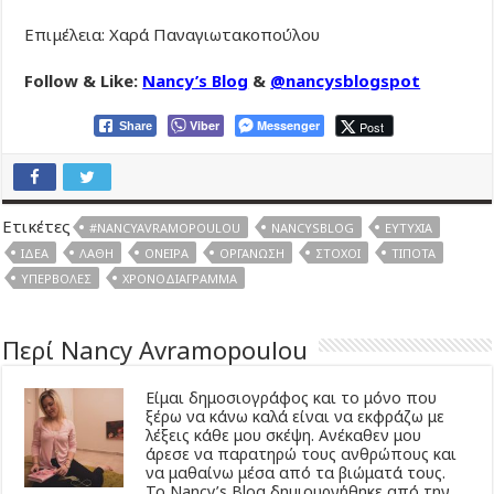
Επιμέλεια: Χαρά Παναγιωτακοπούλου
Follow & Like:
Nancy’s Blog
&
@nancysblogspot
Viber
Messenger
Post
Share
Ετικέτες
#NANCYAVRAMOPOULOU
NANCYSBLOG
ΕΥΤΥΧΊΑ
ΙΔΈΑ
ΛΆΘΗ
ΌΝΕΙΡΑ
ΟΡΓΆΝΩΣΗ
ΣΤΌΧΟΙ
ΤΊΠΟΤΑ
ΥΠΕΡΒΟΛΈΣ
ΧΡΟΝΟΔΙΆΓΡΑΜΜΑ
Περί Nancy Avramopoulou
Είμαι δημοσιογράφος και το μόνο που
ξέρω να κάνω καλά είναι να εκφράζω με
λέξεις κάθε μου σκέψη. Ανέκαθεν μου
άρεσε να παρατηρώ τους ανθρώπους και
να μαθαίνω μέσα από τα βιώματά τους.
Το Νancy’s Βlog δημιουργήθηκε από την