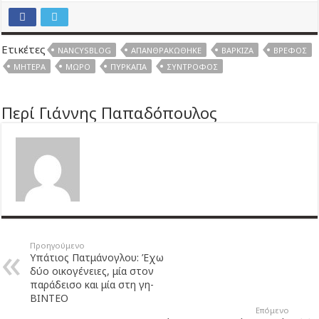
Ετικέτες
NANCYSBLOG
ΑΠΑΝΘΡΑΚΏΘΗΚΕ
ΒΆΡΚΙΖΑ
ΒΡΈΦΟΣ
ΜΗΤΈΡΑ
ΜΩΡΌ
ΠΥΡΚΑΓΙΆ
ΣΎΝΤΡΟΦΟΣ
Περί Γιάννης Παπαδόπουλος
Προηγούμενο
Υπάτιος Πατμάνογλου: Έχω
δύο οικογένειες, μία στον
παράδεισο και μία στη γη-
ΒΙΝΤΕΟ
Επόμενο