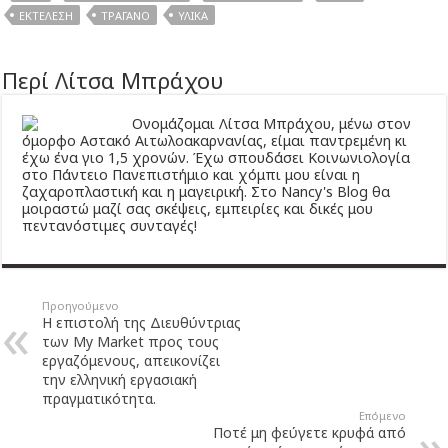
ΕΚΤΈΛΕΣΗ
ΤΡΑΓΑΝΌ
ΥΛΙΚΆ
Περί Λίτσα Μπράχου
Ονομάζομαι Λίτσα Μπράχου, μένω στον
όμορφο Αστακό Αιτωλοακαρνανίας, είμαι παντρεμένη κι
έχω ένα γιο 1,5 χρονών. Έχω σπουδάσει Κοινωνιολογία
στο Πάντειο Πανεπιστήμιο και χόμπι μου είναι η
ζαχαροπλαστική και η μαγειρική. Στο Nancy's Blog θα
μοιραστώ μαζί σας σκέψεις, εμπειρίες και δικές μου
πεντανόστιμες συνταγές!
Προηγούμενο
Η επιστολή της Διευθύντριας
των My Market προς τους
εργαζόμενους, απεικονίζει
την ελληνική εργασιακή
πραγματικότητα.
Επόμενο
Ποτέ μη φεύγετε κρυφά από