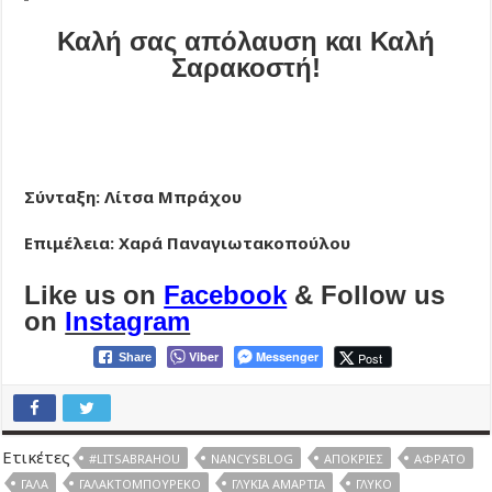
Καλή σας απόλαυση και Καλή
Σαρακοστή!
Σύνταξη: Λίτσα Μπράχου
Επιμέλεια: Χαρά Παναγιωτακοπούλου
Like us on
Facebook
& Follow us
on
Instagram
Viber
Messenger
Post
Share
Ετικέτες
#LITSABRAHOU
NANCYSBLOG
ΑΠΌΚΡΙΕΣ
ΑΦΡΆΤΟ
ΓΆΛΑ
ΓΑΛΑΚΤΟΜΠΟΎΡΕΚΟ
ΓΛΥΚΙΆ ΑΜΑΡΤΊΑ
ΓΛΥΚΌ